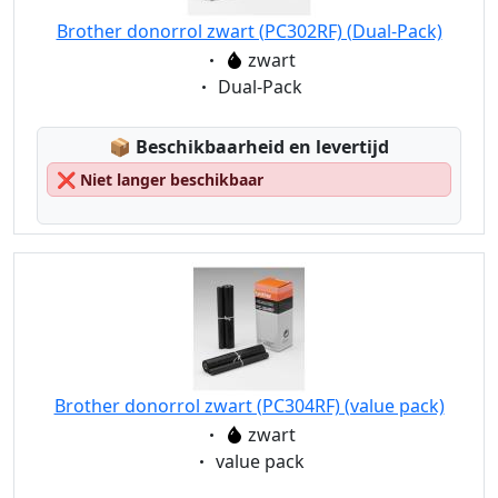
Brother donorrol zwart (PC302RF) (Dual-Pack)
Eigenschaft:
zwart
Eigenschaft:
Dual-Pack
Lagerstatus:
📦
Beschikbaarheid en levertijd
❌
Niet langer beschikbaar
Brother donorrol zwart (PC304RF) (value pack)
Eigenschaft:
zwart
Eigenschaft:
value pack