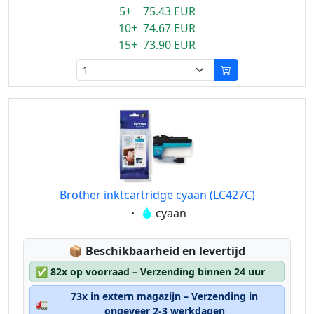
5+ 75.43 EUR
10+ 74.67 EUR
15+ 73.90 EUR
Brother inktcartridge cyaan (LC427C)
Eigenschaft:
cyaan
Lagerstatus:
📦
Beschikbaarheid en levertijd
✅
82x op voorraad – Verzending binnen 24 uur
73x in extern magazijn – Verzending in
🚛
ongeveer 2-3 werkdagen