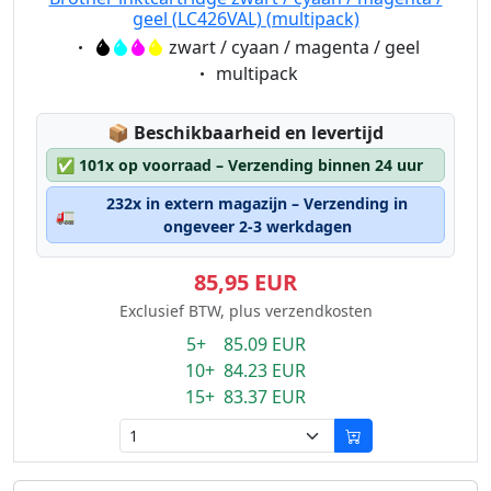
geel (LC426VAL) (multipack)
Eigenschaft:
zwart / cyaan / magenta / geel
Eigenschaft:
multipack
Lagerstatus:
📦
Beschikbaarheid en levertijd
✅
101x op voorraad – Verzending binnen 24 uur
232x in extern magazijn – Verzending in
🚛
ongeveer 2-3 werkdagen
85,95 EUR
Exclusief BTW, plus verzendkosten
5+ 85.09 EUR
10+ 84.23 EUR
15+ 83.37 EUR