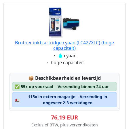
Brother inktcartridge cyaan (LC427XLC) (hoge
capaciteit)
Eigenschaft:
cyaan
Eigenschaft:
hoge capaciteit
Lagerstatus:
📦
Beschikbaarheid en levertijd
✅
55x op voorraad – Verzending binnen 24 uur
115x in extern magazijn – Verzending in
🚛
ongeveer 2-3 werkdagen
76,19 EUR
Exclusief BTW, plus verzendkosten