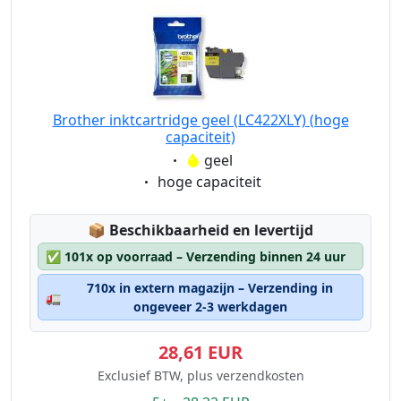
Brother inktcartridge geel (LC422XLY) (hoge
capaciteit)
Eigenschaft:
geel
Eigenschaft:
hoge capaciteit
Lagerstatus:
📦
Beschikbaarheid en levertijd
✅
101x op voorraad – Verzending binnen 24 uur
710x in extern magazijn – Verzending in
🚛
ongeveer 2-3 werkdagen
28,61 EUR
Exclusief BTW, plus verzendkosten