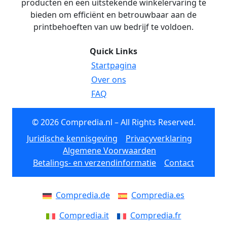
producten en een uitstekende winkelervaring te
bieden om efficiënt en betrouwbaar aan de
printbehoeften van uw bedrijf te voldoen.
Quick Links
Startpagina
Over ons
FAQ
© 2026 Compredia.nl – All Rights Reserved.
Juridische kennisgeving
Privacyverklaring
Algemene Voorwaarden
Betalings- en verzendinformatie
Contact
Compredia.de
Compredia.es
Compredia.it
Compredia.fr