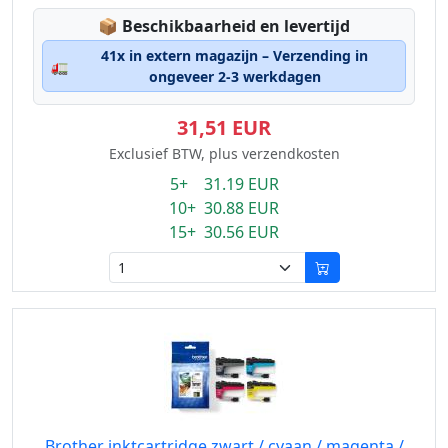
Lagerstatus:
📦
Beschikbaarheid en levertijd
41x in extern magazijn – Verzending in
🚛
ongeveer 2-3 werkdagen
31,51 EUR
Exclusief BTW, plus verzendkosten
5+ 31.19 EUR
10+ 30.88 EUR
15+ 30.56 EUR
Brother inktcartridge zwart / cyaan / magenta /