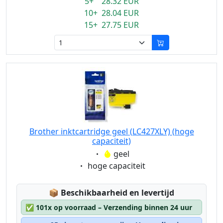
5+ 28.32 EUR
10+ 28.04 EUR
15+ 27.75 EUR
Brother inktcartridge geel (LC427XLY) (hoge
capaciteit)
Eigenschaft:
geel
Eigenschaft:
hoge capaciteit
Lagerstatus:
📦
Beschikbaarheid en levertijd
✅
101x op voorraad – Verzending binnen 24 uur