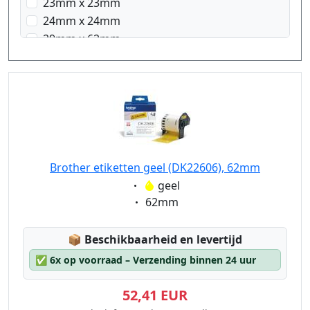
23mm x 23mm
24mm x 24mm
29mm x 62mm
29mm x 90mm
38mm x 90mm
58mm x 58mm
62mm x 100mm
103mm x 164mm
Brother etiketten geel (DK22606), 62mm
Eigenschaft:
geel
Eigenschaft:
62mm
Lagerstatus:
📦
Beschikbaarheid en levertijd
✅
6x op voorraad – Verzending binnen 24 uur
52,41 EUR