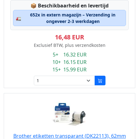
Lagerstatus:
📦
Beschikbaarheid en levertijd
652x in extern magazijn – Verzending in
🚛
ongeveer 2-3 werkdagen
16,48 EUR
Exclusief BTW, plus verzendkosten
5+ 16.32 EUR
10+ 16.15 EUR
15+ 15.99 EUR
Brother etiketten transparant (DK22113), 62mm