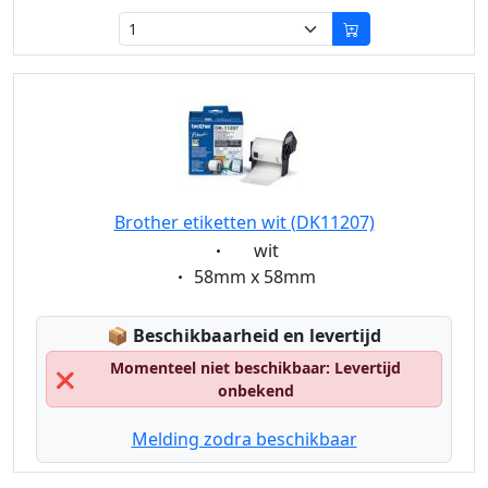
Brother etiketten wit (DK11207)
Eigenschaft:
wit
Eigenschaft:
58mm x 58mm
Lagerstatus:
📦
Beschikbaarheid en levertijd
Momenteel niet beschikbaar: Levertijd
❌
onbekend
Melding zodra beschikbaar