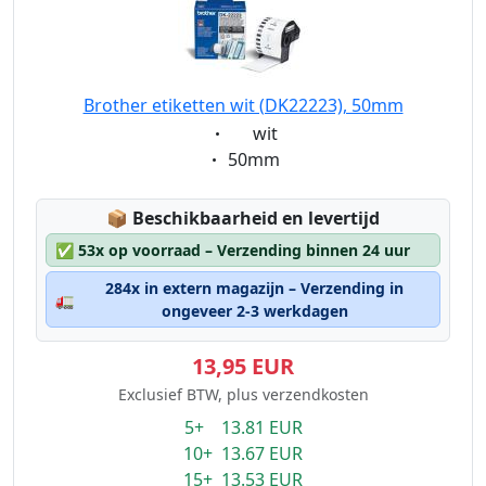
Brother etiketten wit (DK22223), 50mm
Eigenschaft:
wit
Eigenschaft:
50mm
Lagerstatus:
📦
Beschikbaarheid en levertijd
✅
53x op voorraad – Verzending binnen 24 uur
284x in extern magazijn – Verzending in
🚛
ongeveer 2-3 werkdagen
13,95 EUR
Exclusief BTW, plus verzendkosten
5+ 13.81 EUR
10+ 13.67 EUR
15+ 13.53 EUR