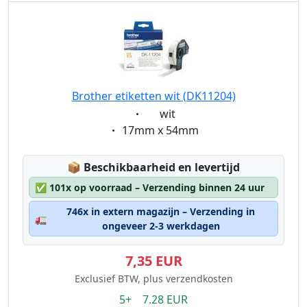
Brother etiketten wit (DK11204)
Eigenschaft:
wit
Eigenschaft:
17mm x 54mm
Lagerstatus:
📦
Beschikbaarheid en levertijd
✅
101x op voorraad – Verzending binnen 24 uur
746x in extern magazijn – Verzending in
🚛
ongeveer 2-3 werkdagen
7,35 EUR
Exclusief BTW, plus verzendkosten
5+ 7.28 EUR