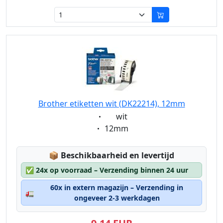
Brother etiketten wit (DK22214), 12mm
Eigenschaft:
wit
Eigenschaft:
12mm
Lagerstatus:
📦
Beschikbaarheid en levertijd
✅
24x op voorraad – Verzending binnen 24 uur
60x in extern magazijn – Verzending in
🚛
ongeveer 2-3 werkdagen