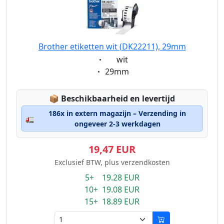
Brother etiketten wit (DK22211), 29mm
Eigenschaft:
wit
Eigenschaft:
29mm
Lagerstatus:
📦
Beschikbaarheid en levertijd
186x in extern magazijn – Verzending in
🚛
ongeveer 2-3 werkdagen
19,47 EUR
Exclusief BTW, plus verzendkosten
5+ 19.28 EUR
10+ 19.08 EUR
15+ 18.89 EUR