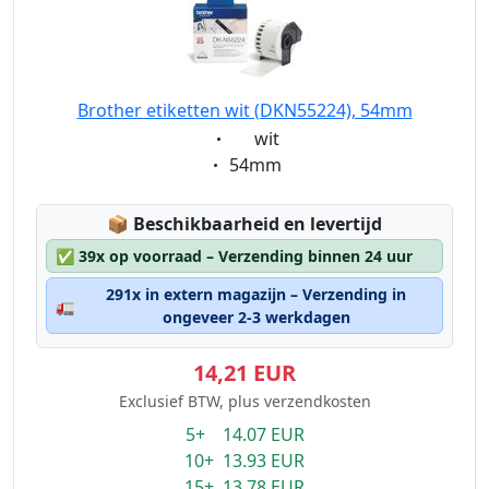
Brother etiketten wit (DKN55224), 54mm
Eigenschaft:
wit
Eigenschaft:
54mm
Lagerstatus:
📦
Beschikbaarheid en levertijd
✅
39x op voorraad – Verzending binnen 24 uur
291x in extern magazijn – Verzending in
🚛
ongeveer 2-3 werkdagen
14,21 EUR
Exclusief BTW, plus verzendkosten
5+ 14.07 EUR
10+ 13.93 EUR
15+ 13.78 EUR