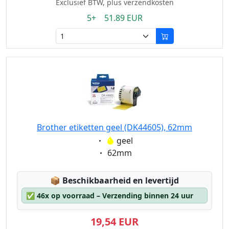
Exclusief BTW, plus verzendkosten
5+ 51.89 EUR
Brother etiketten geel (DK44605), 62mm
Eigenschaft:
geel
Eigenschaft:
62mm
Lagerstatus:
📦
Beschikbaarheid en levertijd
✅
46x op voorraad – Verzending binnen 24 uur
19,54 EUR