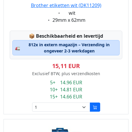
Brother etiketten wit (DK11209)
Eigenschaft:
wit
Eigenschaft:
29mm x 62mm
Lagerstatus:
📦
Beschikbaarheid en levertijd
812x in extern magazijn – Verzending in
🚛
ongeveer 2-3 werkdagen
15,11 EUR
Exclusief BTW, plus verzendkosten
5+ 14.96 EUR
10+ 14.81 EUR
15+ 14.66 EUR