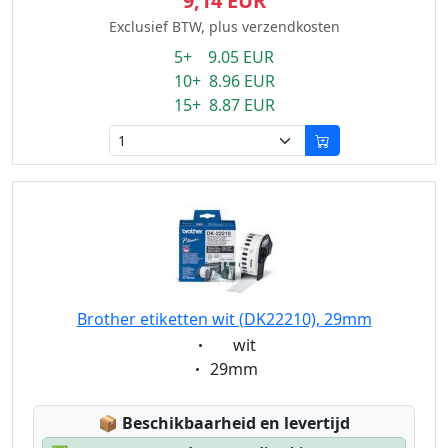
9,14 EUR
Exclusief BTW, plus verzendkosten
5+ 9.05 EUR
10+ 8.96 EUR
15+ 8.87 EUR
Brother etiketten wit (DK22210), 29mm
Eigenschaft:
wit
Eigenschaft:
29mm
Lagerstatus:
📦
Beschikbaarheid en levertijd