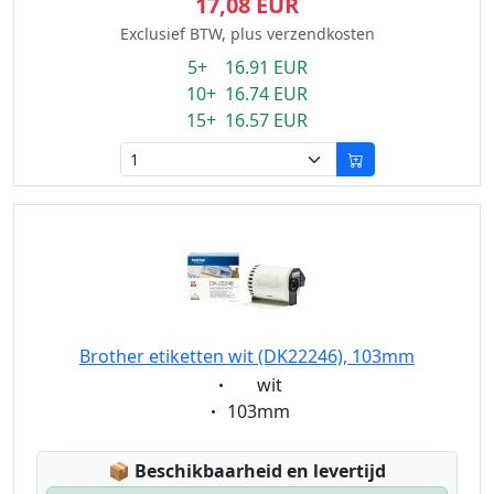
17,08 EUR
Exclusief BTW, plus verzendkosten
5+ 16.91 EUR
10+ 16.74 EUR
15+ 16.57 EUR
Brother etiketten wit (DK22246), 103mm
Eigenschaft:
wit
Eigenschaft:
103mm
Lagerstatus:
📦
Beschikbaarheid en levertijd