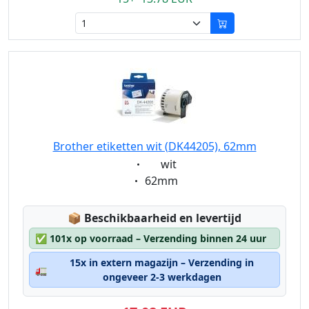
Brother etiketten wit (DK44205), 62mm
Eigenschaft:
wit
Eigenschaft:
62mm
Lagerstatus:
📦
Beschikbaarheid en levertijd
✅
101x op voorraad – Verzending binnen 24 uur
15x in extern magazijn – Verzending in
🚛
ongeveer 2-3 werkdagen