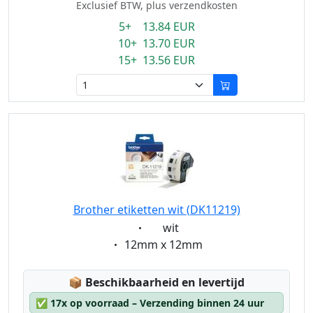
Exclusief BTW, plus verzendkosten
5+ 13.84 EUR
10+ 13.70 EUR
15+ 13.56 EUR
Brother etiketten wit (DK11219)
Eigenschaft:
wit
Eigenschaft:
12mm x 12mm
Lagerstatus:
📦
Beschikbaarheid en levertijd
✅
17x op voorraad – Verzending binnen 24 uur