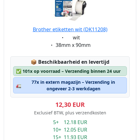
Brother etiketten wit (DK11208)
Eigenschaft:
wit
Eigenschaft:
38mm x 90mm
Lagerstatus:
📦
Beschikbaarheid en levertijd
✅
101x op voorraad – Verzending binnen 24 uur
77x in extern magazijn – Verzending in
🚛
ongeveer 2-3 werkdagen
12,30 EUR
Exclusief BTW, plus verzendkosten
5+ 12.18 EUR
10+ 12.05 EUR
15+ 11.93 EUR