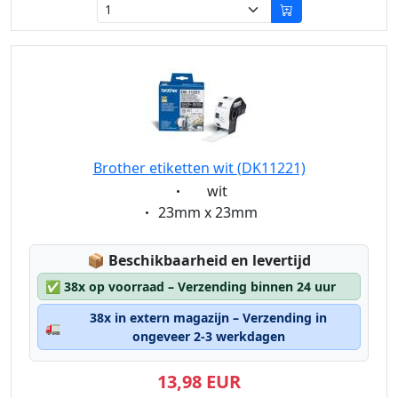
Brother etiketten wit (DK11221)
Eigenschaft:
wit
Eigenschaft:
23mm x 23mm
Lagerstatus:
📦
Beschikbaarheid en levertijd
✅
38x op voorraad – Verzending binnen 24 uur
38x in extern magazijn – Verzending in
🚛
ongeveer 2-3 werkdagen
13,98 EUR