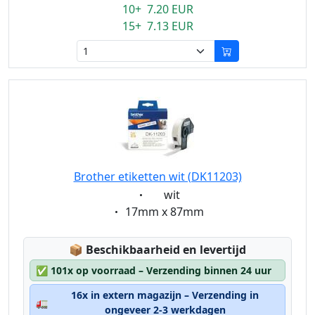
10+ 7.20 EUR
15+ 7.13 EUR
Brother etiketten wit (DK11203)
Eigenschaft:
wit
Eigenschaft:
17mm x 87mm
Lagerstatus:
📦
Beschikbaarheid en levertijd
✅
101x op voorraad – Verzending binnen 24 uur
16x in extern magazijn – Verzending in
🚛
ongeveer 2-3 werkdagen