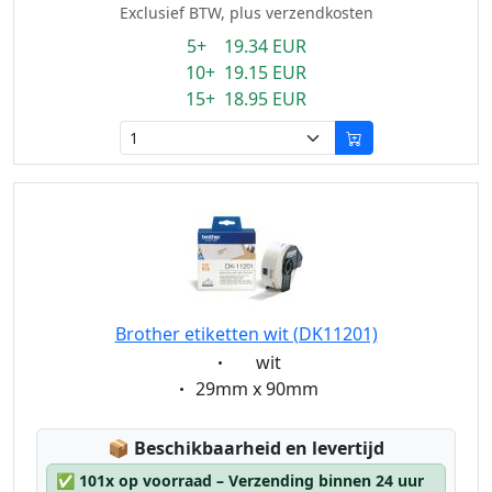
Exclusief BTW, plus verzendkosten
5+ 19.34 EUR
10+ 19.15 EUR
15+ 18.95 EUR
Brother etiketten wit (DK11201)
Eigenschaft:
wit
Eigenschaft:
29mm x 90mm
Lagerstatus:
📦
Beschikbaarheid en levertijd
✅
101x op voorraad – Verzending binnen 24 uur