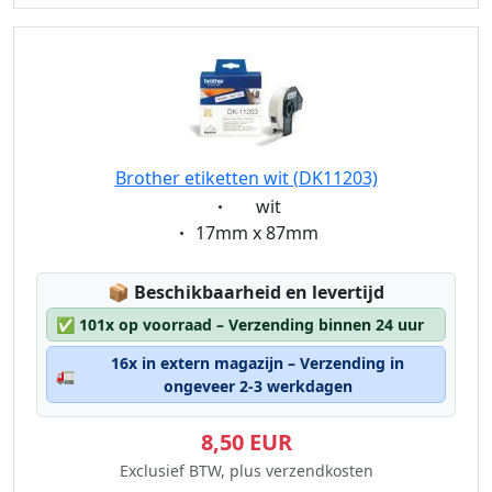
Brother etiketten wit (DK11203)
Eigenschaft:
wit
Eigenschaft:
17mm x 87mm
Lagerstatus:
📦
Beschikbaarheid en levertijd
✅
101x op voorraad – Verzending binnen 24 uur
16x in extern magazijn – Verzending in
🚛
ongeveer 2-3 werkdagen
8,50 EUR
Exclusief BTW, plus verzendkosten