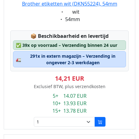
Brother etiketten wit (DKN55224), 54mm
Eigenschaft:
wit
Eigenschaft:
54mm
Lagerstatus:
📦
Beschikbaarheid en levertijd
✅
39x op voorraad – Verzending binnen 24 uur
291x in extern magazijn – Verzending in
🚛
ongeveer 2-3 werkdagen
14,21 EUR
Exclusief BTW, plus verzendkosten
5+ 14.07 EUR
10+ 13.93 EUR
15+ 13.78 EUR