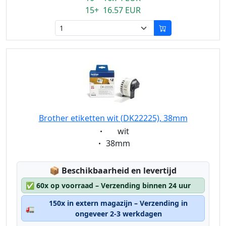
15+ 16.57 EUR
Brother etiketten wit (DK22225), 38mm
Eigenschaft:
wit
Eigenschaft:
38mm
Lagerstatus:
📦
Beschikbaarheid en levertijd
✅
60x op voorraad – Verzending binnen 24 uur
150x in extern magazijn – Verzending in
🚛
ongeveer 2-3 werkdagen