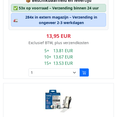
Lagerstatus:
📦
Beschikbaarheid en levertijd
✅
53x op voorraad – Verzending binnen 24 uur
284x in extern magazijn – Verzending in
🚛
ongeveer 2-3 werkdagen
13,95 EUR
Exclusief BTW, plus verzendkosten
5+ 13.81 EUR
10+ 13.67 EUR
15+ 13.53 EUR