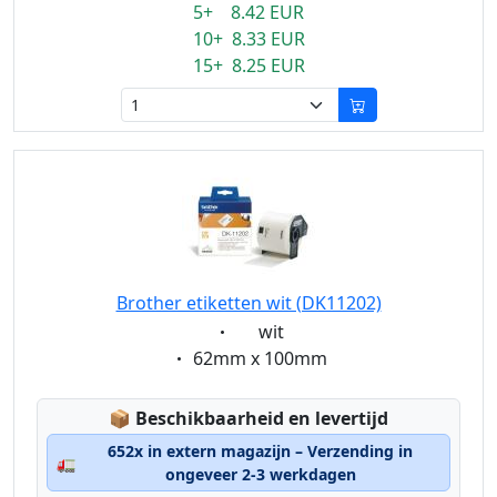
5+ 8.42 EUR
10+ 8.33 EUR
15+ 8.25 EUR
Brother etiketten wit (DK11202)
Eigenschaft:
wit
Eigenschaft:
62mm x 100mm
Lagerstatus:
📦
Beschikbaarheid en levertijd
652x in extern magazijn – Verzending in
🚛
ongeveer 2-3 werkdagen