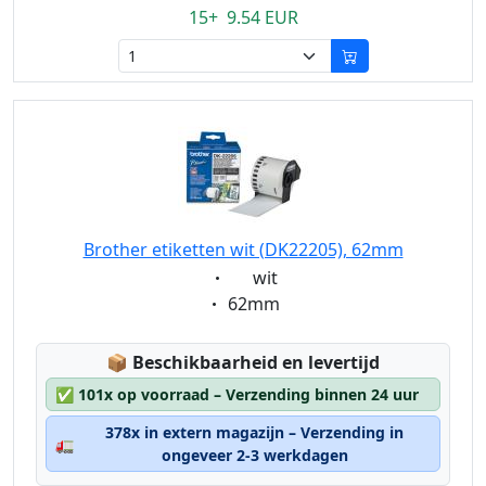
15+ 9.54 EUR
Brother etiketten wit (DK22205), 62mm
Eigenschaft:
wit
Eigenschaft:
62mm
Lagerstatus:
📦
Beschikbaarheid en levertijd
✅
101x op voorraad – Verzending binnen 24 uur
378x in extern magazijn – Verzending in
🚛
ongeveer 2-3 werkdagen