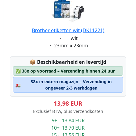
Brother etiketten wit (DK11221)
Eigenschaft:
wit
Eigenschaft:
23mm x 23mm
Lagerstatus:
📦
Beschikbaarheid en levertijd
✅
38x op voorraad – Verzending binnen 24 uur
38x in extern magazijn – Verzending in
🚛
ongeveer 2-3 werkdagen
13,98 EUR
Exclusief BTW, plus verzendkosten
5+ 13.84 EUR
10+ 13.70 EUR
15+ 13.56 EUR