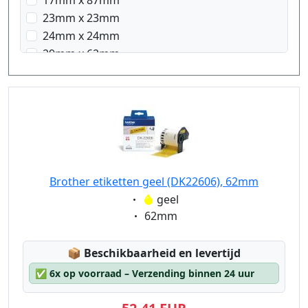
17mm x 87mm
23mm x 23mm
24mm x 24mm
29mm x 62mm
29mm x 90mm
38mm x 90mm
58mm x 58mm
62mm x 100mm
Brother etiketten geel (DK22606), 62mm
Eigenschaft:
geel
Eigenschaft:
62mm
Lagerstatus:
📦
Beschikbaarheid en levertijd
✅
6x op voorraad – Verzending binnen 24 uur