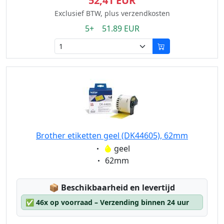
52,41 EUR
Exclusief BTW, plus verzendkosten
5+ 51.89 EUR
Brother etiketten geel (DK44605), 62mm
Eigenschaft:
geel
Eigenschaft:
62mm
Lagerstatus:
📦
Beschikbaarheid en levertijd
✅
46x op voorraad – Verzending binnen 24 uur