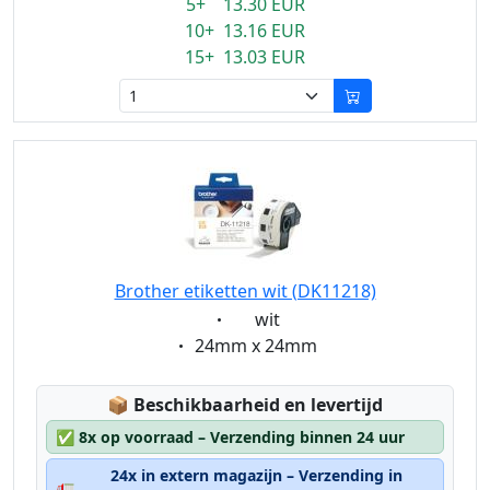
5+ 13.30 EUR
10+ 13.16 EUR
15+ 13.03 EUR
Brother etiketten wit (DK11218)
Eigenschaft:
wit
Eigenschaft:
24mm x 24mm
Lagerstatus:
📦
Beschikbaarheid en levertijd
✅
8x op voorraad – Verzending binnen 24 uur
24x in extern magazijn – Verzending in
🚛