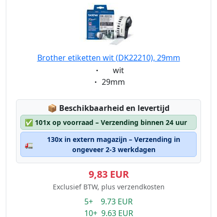
Brother etiketten wit (DK22210), 29mm
Eigenschaft:
wit
Eigenschaft:
29mm
Lagerstatus:
📦
Beschikbaarheid en levertijd
✅
101x op voorraad – Verzending binnen 24 uur
130x in extern magazijn – Verzending in
🚛
ongeveer 2-3 werkdagen
9,83 EUR
Exclusief BTW, plus verzendkosten
5+ 9.73 EUR
10+ 9.63 EUR