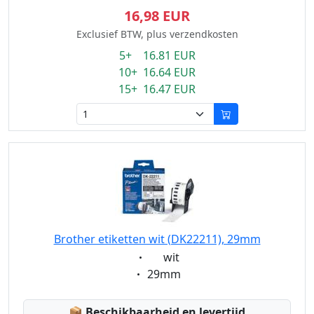
16,98 EUR
Exclusief BTW, plus verzendkosten
5+ 16.81 EUR
10+ 16.64 EUR
15+ 16.47 EUR
Brother etiketten wit (DK22211), 29mm
Eigenschaft:
wit
Eigenschaft:
29mm
Lagerstatus:
📦
Beschikbaarheid en levertijd