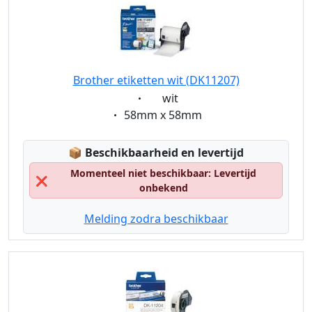
Brother etiketten wit (DK11207)
Eigenschaft:
wit
Eigenschaft:
58mm x 58mm
Lagerstatus:
📦
Beschikbaarheid en levertijd
Momenteel niet beschikbaar: Levertijd
❌
onbekend
Melding zodra beschikbaar