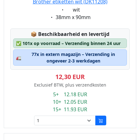
Brother etiketten wit (DK11208)
Eigenschaft:
wit
Eigenschaft:
38mm x 90mm
Lagerstatus:
📦
Beschikbaarheid en levertijd
✅
101x op voorraad – Verzending binnen 24 uur
77x in extern magazijn – Verzending in
🚛
ongeveer 2-3 werkdagen
12,30 EUR
Exclusief BTW, plus verzendkosten
5+ 12.18 EUR
10+ 12.05 EUR
15+ 11.93 EUR