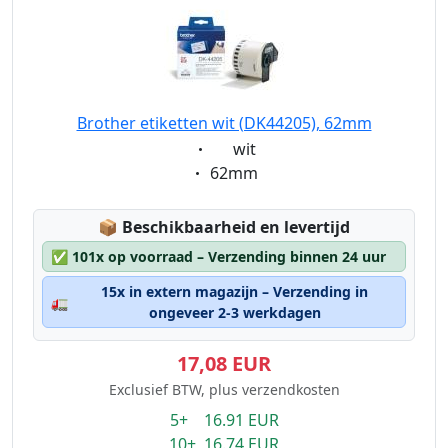
Brother etiketten wit (DK44205), 62mm
Eigenschaft:
wit
Eigenschaft:
62mm
Lagerstatus:
📦
Beschikbaarheid en levertijd
✅
101x op voorraad – Verzending binnen 24 uur
15x in extern magazijn – Verzending in
🚛
ongeveer 2-3 werkdagen
17,08 EUR
Exclusief BTW, plus verzendkosten
5+ 16.91 EUR
10+ 16.74 EUR