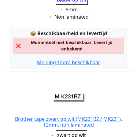
Eigenschaft:
9mm
Eigenschaft:
Non laminated
Lagerstatus:
📦
Beschikbaarheid en levertijd
Momenteel niet beschikbaar: Levertijd
❌
onbekend
Melding zodra beschikbaar
Brother tape zwart op wit (MK231BZ / MK231),
12mm, non laminated
Eigenschaft:
zwart op wit