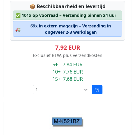
Lagerstatus:
📦
Beschikbaarheid en levertijd
✅
101x op voorraad – Verzending binnen 24 uur
69x in extern magazijn – Verzending in
🚛
ongeveer 2-3 werkdagen
7,92 EUR
Exclusief BTW, plus verzendkosten
5+ 7.84 EUR
10+ 7.76 EUR
15+ 7.68 EUR