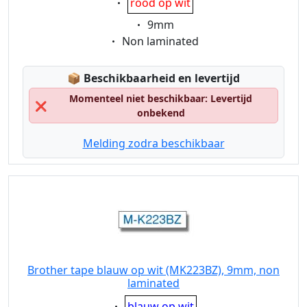
rood op wit
Eigenschaft:
9mm
Eigenschaft:
Non laminated
Lagerstatus:
📦
Beschikbaarheid en levertijd
Momenteel niet beschikbaar: Levertijd
❌
onbekend
Melding zodra beschikbaar
Brother tape blauw op wit (MK223BZ), 9mm, non
laminated
Eigenschaft:
blauw op wit