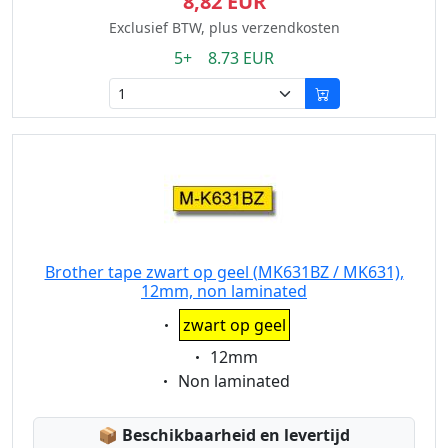
8,82 EUR
Exclusief BTW, plus verzendkosten
5+ 8.73 EUR
Brother tape zwart op geel (MK631BZ / MK631),
12mm, non laminated
Eigenschaft:
zwart op geel
Eigenschaft:
12mm
Eigenschaft:
Non laminated
Lagerstatus:
📦
Beschikbaarheid en levertijd