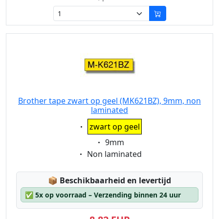
Brother tape zwart op geel (MK621BZ), 9mm, non
laminated
Eigenschaft:
zwart op geel
Eigenschaft:
9mm
Eigenschaft:
Non laminated
Lagerstatus:
📦
Beschikbaarheid en levertijd
✅
5x op voorraad – Verzending binnen 24 uur