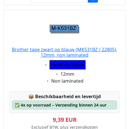
Brother tape zwart op blauw (MK531BZ / 22805),
12mm, non laminated
Eigenschaft:
zwart op blauw
Eigenschaft:
12mm
Eigenschaft:
Non laminated
Lagerstatus:
📦
Beschikbaarheid en levertijd
✅
4x op voorraad – Verzending binnen 24 uur
9,39 EUR
Exclusief BTW, plus verzendkosten