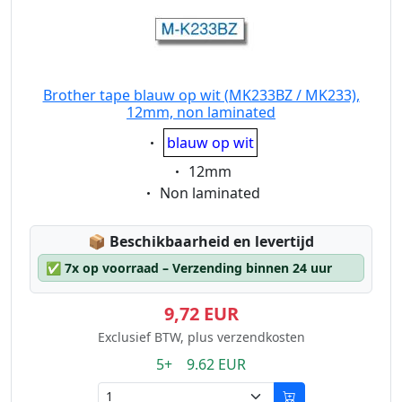
Brother tape blauw op wit (MK233BZ / MK233),
12mm, non laminated
Eigenschaft:
blauw op wit
Eigenschaft:
12mm
Eigenschaft:
Non laminated
Lagerstatus:
📦
Beschikbaarheid en levertijd
✅
7x op voorraad – Verzending binnen 24 uur
9,72 EUR
Exclusief BTW, plus verzendkosten
5+ 9.62 EUR