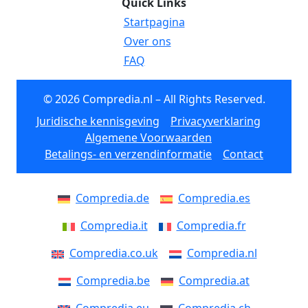
Quick Links
Startpagina
Over ons
FAQ
© 2026 Compredia.nl – All Rights Reserved.
Juridische kennisgeving
Privacyverklaring
Algemene Voorwaarden
Betalings- en verzendinformatie
Contact
Compredia.de
Compredia.es
Compredia.it
Compredia.fr
Compredia.co.uk
Compredia.nl
Compredia.be
Compredia.at