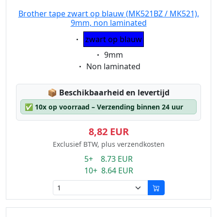
Brother tape zwart op blauw (MK521BZ / MK521),
9mm, non laminated
Eigenschaft:
zwart op blauw
Eigenschaft:
9mm
Eigenschaft:
Non laminated
Lagerstatus:
📦
Beschikbaarheid en levertijd
✅
10x op voorraad – Verzending binnen 24 uur
8,82 EUR
Exclusief BTW, plus verzendkosten
5+ 8.73 EUR
10+ 8.64 EUR