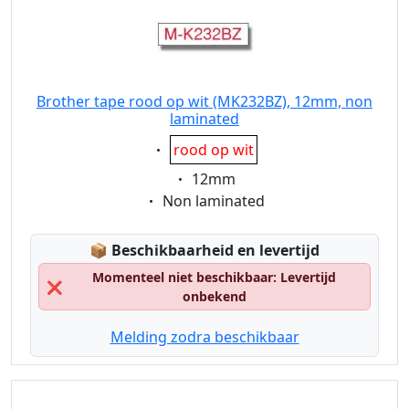
Brother tape rood op wit (MK232BZ), 12mm, non
laminated
Eigenschaft:
rood op wit
Eigenschaft:
12mm
Eigenschaft:
Non laminated
Lagerstatus:
📦
Beschikbaarheid en levertijd
Momenteel niet beschikbaar: Levertijd
❌
onbekend
Melding zodra beschikbaar