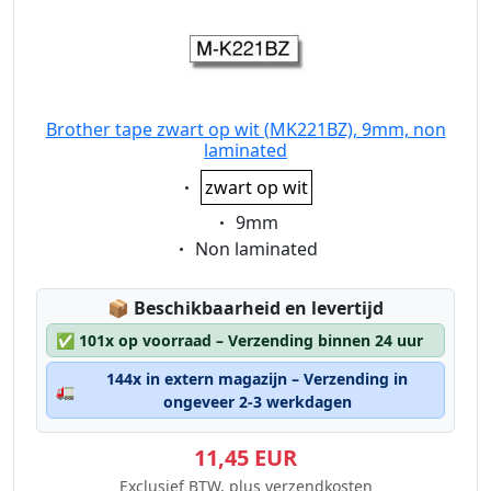
Brother tape zwart op wit (MK221BZ), 9mm, non
laminated
Eigenschaft:
zwart op wit
Eigenschaft:
9mm
Eigenschaft:
Non laminated
Lagerstatus:
📦
Beschikbaarheid en levertijd
✅
101x op voorraad – Verzending binnen 24 uur
144x in extern magazijn – Verzending in
🚛
ongeveer 2-3 werkdagen
11,45 EUR
Exclusief BTW, plus verzendkosten