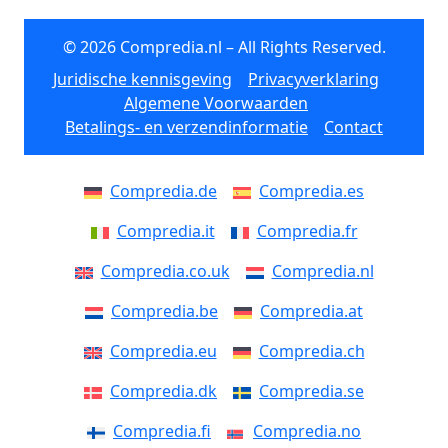
© 2026 Compredia.nl – All Rights Reserved.
Juridische kennisgeving
Privacyverklaring
Algemene Voorwaarden
Betalings- en verzendinformatie
Contact
Compredia.de
Compredia.es
Compredia.it
Compredia.fr
Compredia.co.uk
Compredia.nl
Compredia.be
Compredia.at
Compredia.eu
Compredia.ch
Compredia.dk
Compredia.se
Compredia.fi
Compredia.no