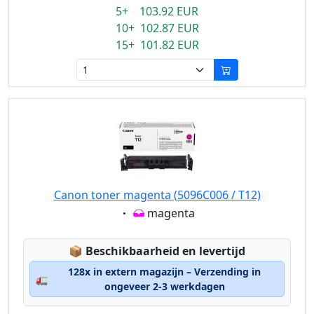
5+ 103.92 EUR
10+ 102.87 EUR
15+ 101.82 EUR
Canon toner magenta (5096C006 / T12)
Eigenschaft:
magenta
Lagerstatus:
📦
Beschikbaarheid en levertijd
128x in extern magazijn – Verzending in
🚛
ongeveer 2-3 werkdagen