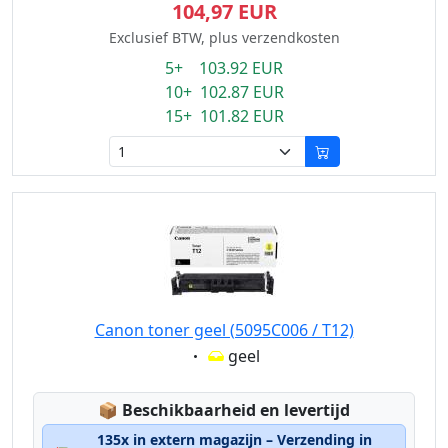
104,97 EUR
Exclusief BTW, plus verzendkosten
5+ 103.92 EUR
10+ 102.87 EUR
15+ 101.82 EUR
Canon toner geel (5095C006 / T12)
Eigenschaft:
geel
Lagerstatus:
📦
Beschikbaarheid en levertijd
135x in extern magazijn – Verzending in