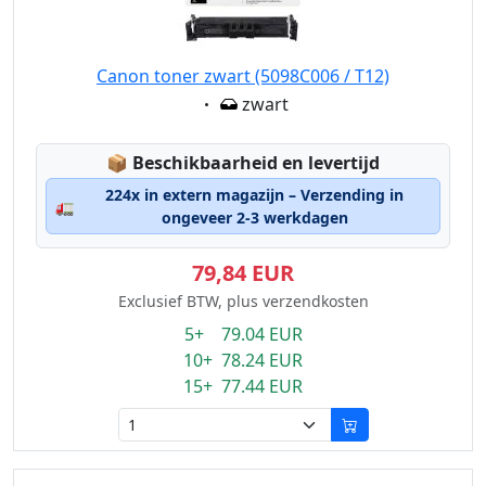
Canon toner zwart (5098C006 / T12)
Eigenschaft:
zwart
Lagerstatus:
📦
Beschikbaarheid en levertijd
224x in extern magazijn – Verzending in
🚛
ongeveer 2-3 werkdagen
79,84 EUR
Exclusief BTW, plus verzendkosten
5+ 79.04 EUR
10+ 78.24 EUR
15+ 77.44 EUR