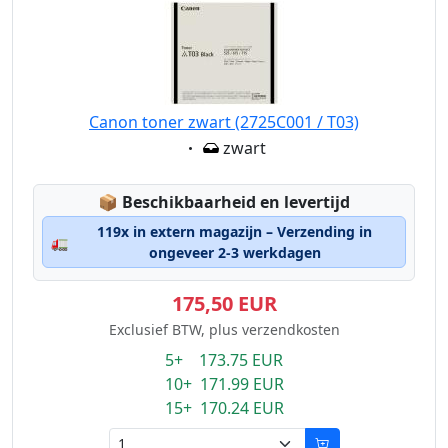
Canon toner zwart (2725C001 / T03)
Eigenschaft:
zwart
Lagerstatus:
📦
Beschikbaarheid en levertijd
119x in extern magazijn – Verzending in
🚛
ongeveer 2-3 werkdagen
175,50 EUR
Exclusief BTW, plus verzendkosten
5+ 173.75 EUR
10+ 171.99 EUR
15+ 170.24 EUR