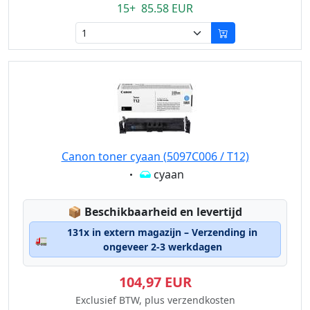
15+ 85.58 EUR
Canon toner cyaan (5097C006 / T12)
Eigenschaft:
cyaan
Lagerstatus:
📦
Beschikbaarheid en levertijd
131x in extern magazijn – Verzending in
🚛
ongeveer 2-3 werkdagen
104,97 EUR
Exclusief BTW, plus verzendkosten