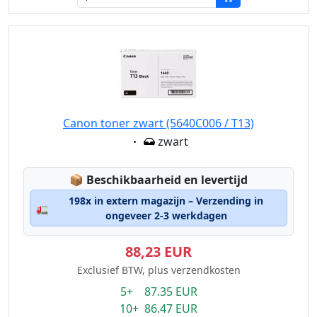
Canon toner zwart (5640C006 / T13)
Eigenschaft:
zwart
Lagerstatus:
📦
Beschikbaarheid en levertijd
198x in extern magazijn – Verzending in
🚛
ongeveer 2-3 werkdagen
88,23 EUR
Exclusief BTW, plus verzendkosten
5+ 87.35 EUR
10+ 86.47 EUR