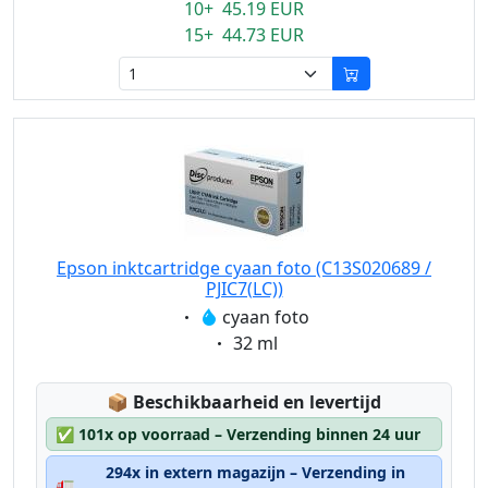
10+ 45.19 EUR
15+ 44.73 EUR
Epson inktcartridge cyaan foto (C13S020689 /
PJIC7(LC))
Eigenschaft:
cyaan foto
Eigenschaft:
32 ml
Lagerstatus:
📦
Beschikbaarheid en levertijd
✅
101x op voorraad – Verzending binnen 24 uur
294x in extern magazijn – Verzending in
🚛