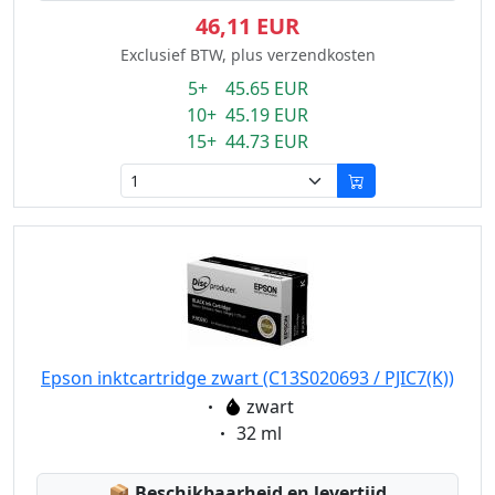
46,11 EUR
Exclusief BTW, plus verzendkosten
5+ 45.65 EUR
10+ 45.19 EUR
15+ 44.73 EUR
Epson inktcartridge zwart (C13S020693 / PJIC7(K))
Eigenschaft:
zwart
Eigenschaft:
32 ml
Lagerstatus:
📦
Beschikbaarheid en levertijd