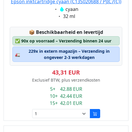
Epson inktcartridge cyaan (C13S020688 / PJIC7(C))
Eigenschaft:
cyaan
Eigenschaft:
32 ml
Lagerstatus:
📦
Beschikbaarheid en levertijd
✅
90x op voorraad – Verzending binnen 24 uur
229x in extern magazijn – Verzending in
🚛
ongeveer 2-3 werkdagen
43,31 EUR
Exclusief BTW, plus verzendkosten
5+ 42.88 EUR
10+ 42.44 EUR
15+ 42.01 EUR