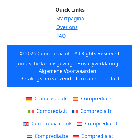
Quick Links
Startpagina
Over ons
FAQ
© 2026 Compredia.nl – All Rights Reserved.
Juridische kennisgeving
Privacyverklaring
Algemene Voorwaarden
Betalings- en verzendinformatie
Contact
Compredia.de
Compredia.es
Compredia.it
Compredia.fr
Compredia.co.uk
Compredia.nl
Compredia.be
Compredia.at