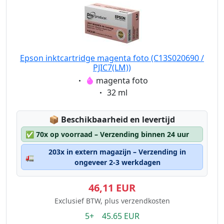
Epson inktcartridge magenta foto (C13S020690 /
PJIC7(LM))
Eigenschaft:
magenta foto
Eigenschaft:
32 ml
Lagerstatus:
📦
Beschikbaarheid en levertijd
✅
70x op voorraad – Verzending binnen 24 uur
203x in extern magazijn – Verzending in
🚛
ongeveer 2-3 werkdagen
46,11 EUR
Exclusief BTW, plus verzendkosten
5+ 45.65 EUR