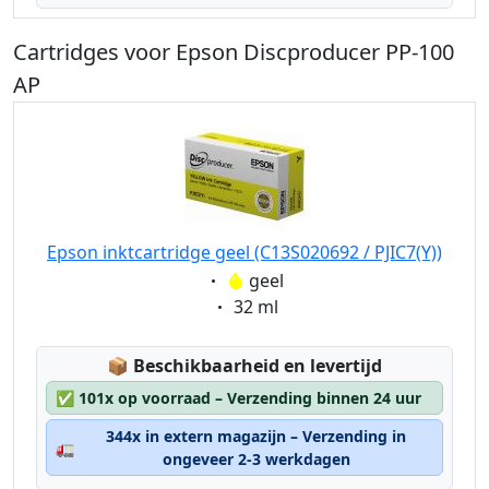
Cartridges voor Epson Discproducer PP-100
AP
Epson inktcartridge geel (C13S020692 / PJIC7(Y))
Eigenschaft:
geel
Eigenschaft:
32 ml
Lagerstatus:
📦
Beschikbaarheid en levertijd
✅
101x op voorraad – Verzending binnen 24 uur
344x in extern magazijn – Verzending in
🚛
ongeveer 2-3 werkdagen