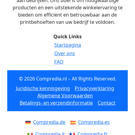
aan bedrijven. Ons doel is om hoogwaardige
producten en een uitstekende winkelervaring te
bieden om efficiënt en betrouwbaar aan de
printbehoeften van uw bedrijf te voldoen.
Quick Links
Startpagina
Over ons
FAQ
© 2026 Compredia.nl – All Rights Reserved.
Juridische kennisgeving
Privacyverklaring
Algemene Voorwaarden
Betalings- en verzendinformatie
Contact
Compredia.de
Compredia.es
Compredia.it
Compredia.fr