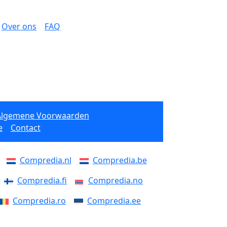
Over ons
FAQ
Algemene Voorwaarden
e
Contact
Compredia.nl
Compredia.be
Compredia.fi
Compredia.no
Compredia.ro
Compredia.ee