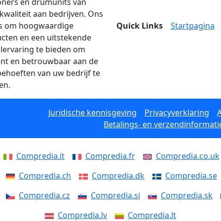
oners en drumunits van
kwaliteit aan bedrijven. Ons
is om hoogwaardige
Quick Links
Startpagina
cten en een uitstekende
lervaring te bieden om
iënt en betrouwbaar aan de
behoeften van uw bedrijf te
en.
Juridische kennisgeving
Privacyverklaring
Betalings- en verzendinformati
Compredia.it
Compredia.fr
Compredia.co.uk
Compredia.ch
Compredia.dk
Compredia.se
Compredia.cz
Compredia.si
Compredia.sk
Compredia.lv
Compredia.lt