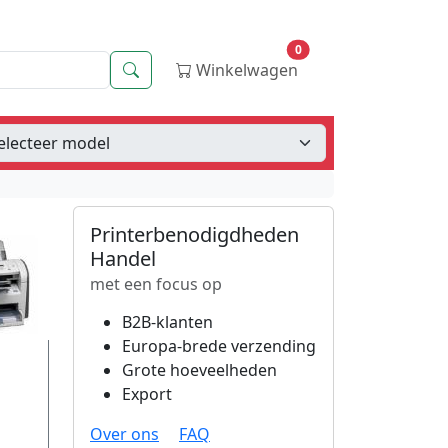
0
Zoeken
Winkelwagen
Printerbenodigdheden
Handel
met een focus op
B2B-klanten
Europa-brede verzending
Grote hoeveelheden
Export
Over ons
FAQ