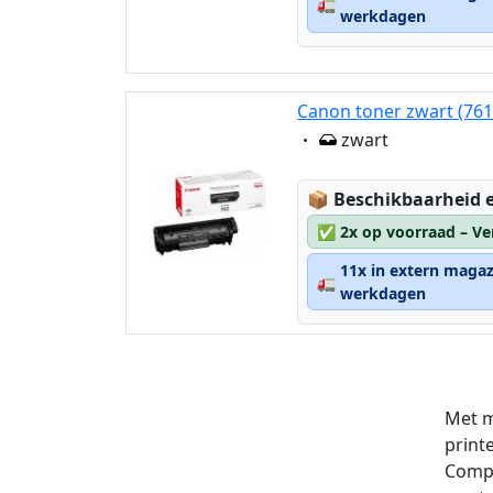
🚛
werkdagen
Canon toner zwart (761
Eigenschaft:
zwart
Lagerstatus:
📦
Beschikbaarheid e
✅
2x op voorraad – Ve
11x in extern magaz
🚛
werkdagen
Met m
print
Compr