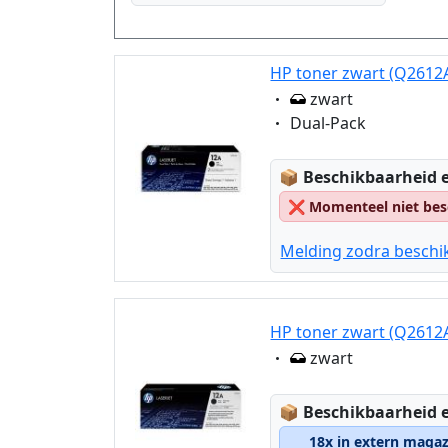
HP toner zwart (Q2612A
Eigenschaft:
zwart
Eigenschaft:
Dual-Pack
Lagerstatus:
📦
Beschikbaarheid e
❌
Momenteel niet bes
Melding zodra beschi
HP toner zwart (Q2612A
Eigenschaft:
zwart
Lagerstatus:
📦
Beschikbaarheid e
18x in extern magaz