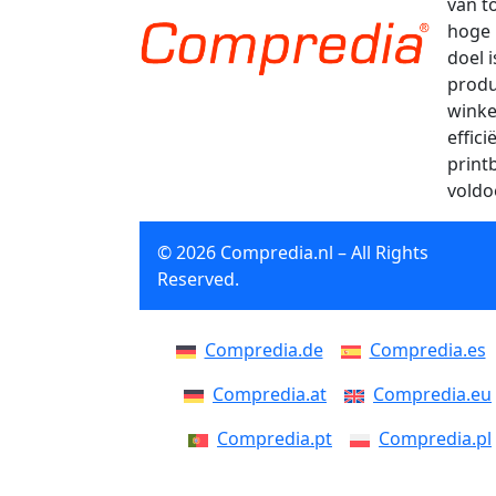
van t
hoge 
doel 
produ
winke
effic
print
voldo
© 2026 Compredia.nl – All Rights
Reserved.
Compredia.de
Compredia.es
Compredia.at
Compredia.eu
Compredia.pt
Compredia.pl