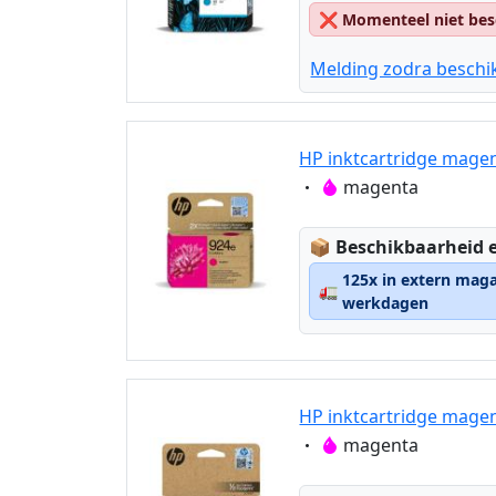
❌
Momenteel niet bes
Melding zodra beschi
HP inktcartridge mage
Eigenschaft:
magenta
Lagerstatus:
📦
Beschikbaarheid e
125x in extern maga
🚛
werkdagen
HP inktcartridge mage
Eigenschaft:
magenta