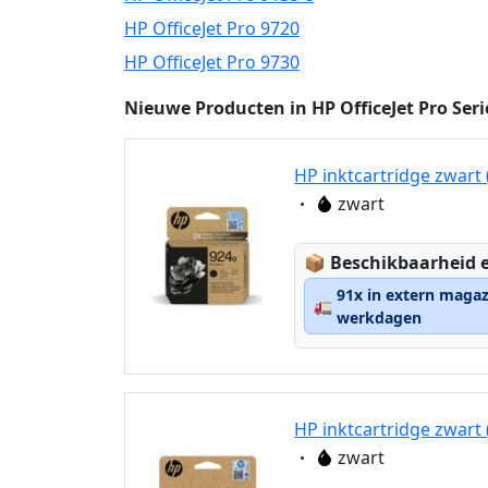
HP OfficeJet Pro 9720
HP OfficeJet Pro 9730
Nieuwe Producten in HP OfficeJet Pro Seri
HP inktcartridge zwart
Eigenschaft:
zwart
Lagerstatus:
📦
Beschikbaarheid e
91x in extern magaz
🚛
werkdagen
HP inktcartridge zwart
Eigenschaft:
zwart