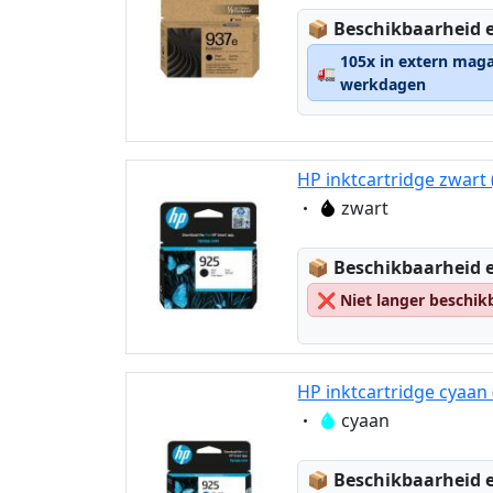
Lagerstatus:
📦
Beschikbaarheid e
105x in extern maga
🚛
werkdagen
HP inktcartridge zwart 
Eigenschaft:
zwart
Lagerstatus:
📦
Beschikbaarheid e
❌
Niet langer beschik
HP inktcartridge cyaan
Eigenschaft:
cyaan
Lagerstatus:
📦
Beschikbaarheid e