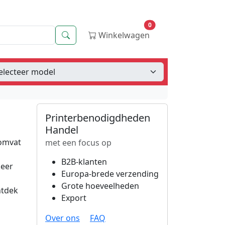
0
Zoeken
Winkelwagen
Printerbenodigdheden
Handel
 omvat
met een focus op
s
B2B-klanten
keer
Europa-brede verzending
Grote hoeveelheden
ntdek
Export
Over ons
FAQ