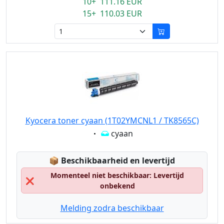
10+ 111.16 EUR
15+ 110.03 EUR
Kyocera toner cyaan (1T02YMCNL1 / TK8565C)
Eigenschaft:
cyaan
Lagerstatus:
📦
Beschikbaarheid en levertijd
Momenteel niet beschikbaar: Levertijd
❌
onbekend
Melding zodra beschikbaar