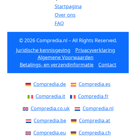
Startpagina
Over ons
FAQ
© 2026 Compredia.nl – All Rights Reserved.
Juridische kennisgeving
Privacyverklaring
Algemene Voorwaarden
Betalings- en verzendinformatie
Contact
Compredia.de
Compredia.es
Compredia.it
Compredia.fr
Compredia.co.uk
Compredia.nl
Compredia.be
Compredia.at
Compredia.eu
Compredia.ch