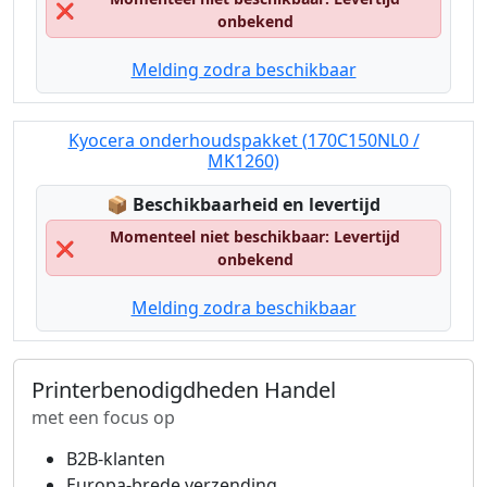
❌
onbekend
Melding zodra beschikbaar
Kyocera onderhoudspakket (170C150NL0 /
MK1260)
Lagerstatus:
📦
Beschikbaarheid en levertijd
Momenteel niet beschikbaar: Levertijd
❌
onbekend
Melding zodra beschikbaar
Printerbenodigdheden Handel
met een focus op
B2B-klanten
Europa-brede verzending