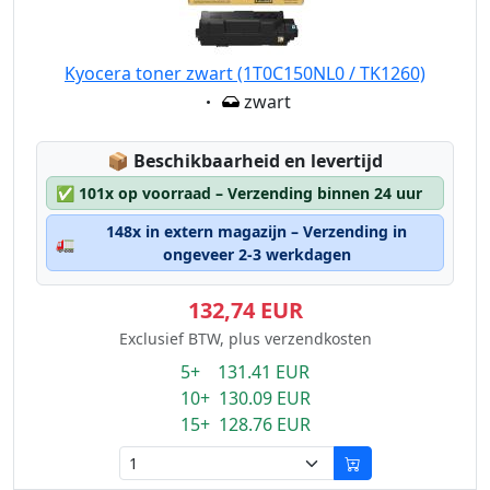
Kyocera toner zwart (1T0C150NL0 / TK1260)
Eigenschaft:
zwart
Lagerstatus:
📦
Beschikbaarheid en levertijd
✅
101x op voorraad – Verzending binnen 24 uur
148x in extern magazijn – Verzending in
🚛
ongeveer 2-3 werkdagen
132,74 EUR
Exclusief BTW, plus verzendkosten
5+ 131.41 EUR
10+ 130.09 EUR
15+ 128.76 EUR