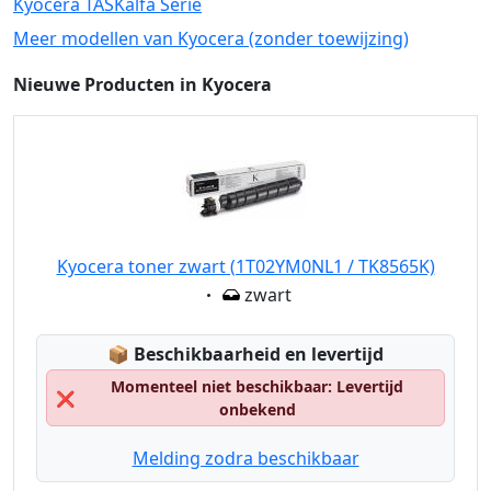
Kyocera TASKalfa Serie
Meer modellen van Kyocera (zonder toewijzing)
Nieuwe Producten in Kyocera
Kyocera toner zwart (1T02YM0NL1 / TK8565K)
Eigenschaft:
zwart
Lagerstatus:
📦
Beschikbaarheid en levertijd
Momenteel niet beschikbaar: Levertijd
❌
onbekend
Melding zodra beschikbaar