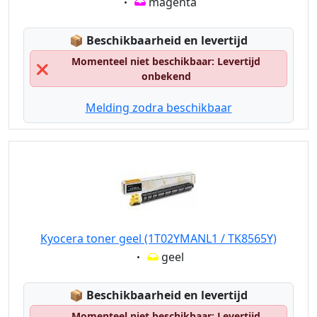
Eigenschaft:
magenta
Lagerstatus:
📦
Beschikbaarheid en levertijd
Momenteel niet beschikbaar: Levertijd
❌
onbekend
Melding zodra beschikbaar
Kyocera toner geel (1T02YMANL1 / TK8565Y)
Eigenschaft:
geel
Lagerstatus:
📦
Beschikbaarheid en levertijd
Momenteel niet beschikbaar: Levertijd