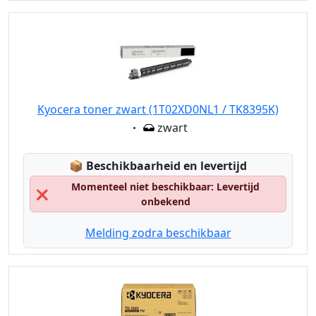
Kyocera toner zwart (1T02XD0NL1 / TK8395K)
Eigenschaft:
zwart
Lagerstatus:
📦
Beschikbaarheid en levertijd
Momenteel niet beschikbaar: Levertijd
❌
onbekend
Melding zodra beschikbaar