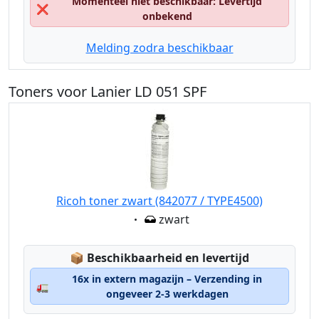
Momenteel niet beschikbaar: Levertijd
❌
onbekend
Melding zodra beschikbaar
Toners voor Lanier LD 051 SPF
Ricoh toner zwart (842077 / TYPE4500)
Eigenschaft:
zwart
Lagerstatus:
📦
Beschikbaarheid en levertijd
16x in extern magazijn – Verzending in
🚛
ongeveer 2-3 werkdagen