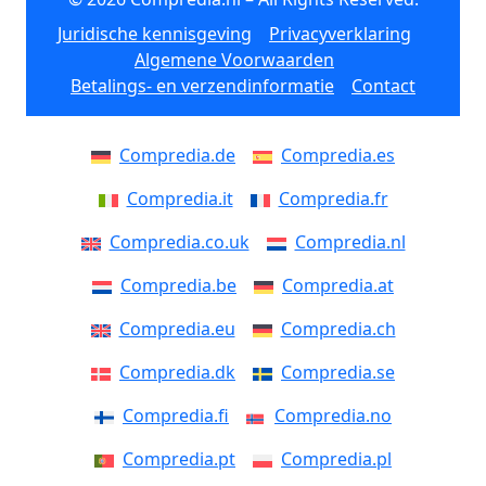
Juridische kennisgeving
Privacyverklaring
Algemene Voorwaarden
Betalings- en verzendinformatie
Contact
Compredia.de
Compredia.es
Compredia.it
Compredia.fr
Compredia.co.uk
Compredia.nl
Compredia.be
Compredia.at
Compredia.eu
Compredia.ch
Compredia.dk
Compredia.se
Compredia.fi
Compredia.no
Compredia.pt
Compredia.pl