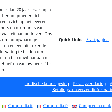
eer dan 20 jaar ervaring in
erbenodigdheden richt
edia zich op het leveren
oners en drumunits van
kwaliteit aan bedrijven. Ons
is om hoogwaardige
Quick Links
Startpagina
cten en een uitstekende
lervaring te bieden om
iënt en betrouwbaar aan de
behoeften van uw bedrijf te
en.
Juridische kennisgeving
Privacyverklaring
Betalings- en verzendinformati
Compredia.it
Compredia.fr
Compredia.co.uk