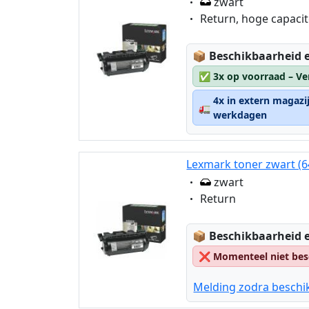
Eigenschaft:
zwart
Eigenschaft:
Return, hoge capacit
Lagerstatus:
📦
Beschikbaarheid e
✅
3x op voorraad – Ve
4x in extern magazi
🚛
werkdagen
Lexmark toner zwart (6
Eigenschaft:
zwart
Eigenschaft:
Return
Lagerstatus:
📦
Beschikbaarheid e
❌
Momenteel niet bes
Melding zodra beschi