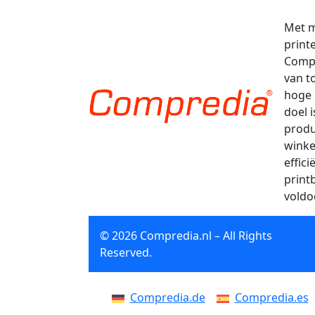
Met m
print
Compr
van t
hoge 
doel 
produ
winke
effic
print
voldo
© 2026 Compredia.nl – All Rights
Reserved.
Compredia.de
Compredia.es