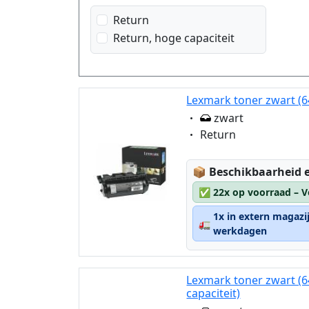
Return
Return, hoge capaciteit
Lexmark toner zwart (6
Eigenschaft:
zwart
Eigenschaft:
Return
Lagerstatus:
📦
Beschikbaarheid e
✅
22x op voorraad – V
1x in extern magazi
🚛
werkdagen
Lexmark toner zwart (
capaciteit)