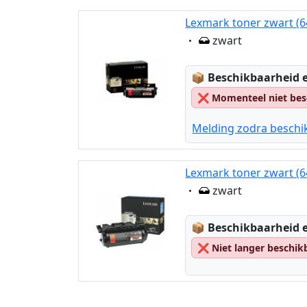
Lexmark toner zwart (
Eigenschaft:
zwart
Lagerstatus:
📦
Beschikbaarheid e
❌
Momenteel niet bes
Melding zodra beschi
Lexmark toner zwart (6
Eigenschaft:
zwart
Lagerstatus:
📦
Beschikbaarheid e
❌
Niet langer beschik