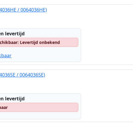
64036HE / 0064036HE)
n levertijd
chikbaar: Levertijd onbekend
kbaar
4036SE / 0064036SE)
n levertijd
baar