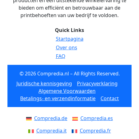
producten en een uitstekende winkelervaring te
bieden om efficiënt en betrouwbaar aan de
printbehoeften van uw bedrijf te voldoen.
Quick Links
Startpagina
Over ons
FAQ
© 2026 Compredia.nl – All Rights Reserved.
Juridische kennisgeving
Privacyverklaring
Algemene Voorwaarden
Betalings- en verzendinformatie
Contact
Compredia.de
Compredia.es
Compredia.it
Compredia.fr