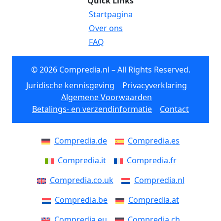
Quick Links
Startpagina
Over ons
FAQ
© 2026 Compredia.nl – All Rights Reserved.
Juridische kennisgeving
Privacyverklaring
Algemene Voorwaarden
Betalings- en verzendinformatie
Contact
Compredia.de
Compredia.es
Compredia.it
Compredia.fr
Compredia.co.uk
Compredia.nl
Compredia.be
Compredia.at
Compredia.eu
Compredia.ch