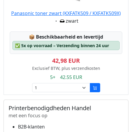
Panasonic toner zwart (KXFATK509 / KXFATK509X)
Eigenschaft:
zwart
Lagerstatus:
📦
Beschikbaarheid en levertijd
✅
5x op voorraad – Verzending binnen 24 uur
42,98 EUR
Exclusief BTW, plus verzendkosten
5+ 42.55 EUR
Printerbenodigdheden Handel
met een focus op
B2B-klanten