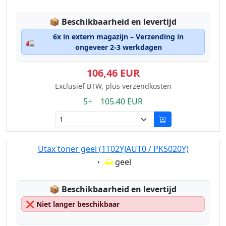
Lagerstatus:
📦
Beschikbaarheid en levertijd
6x in extern magazijn – Verzending in
🚛
ongeveer 2-3 werkdagen
106,46 EUR
Exclusief BTW, plus verzendkosten
5+ 105.40 EUR
Utax toner geel (1T02YJAUT0 / PK5020Y)
Eigenschaft:
geel
Lagerstatus:
📦
Beschikbaarheid en levertijd
❌
Niet langer beschikbaar