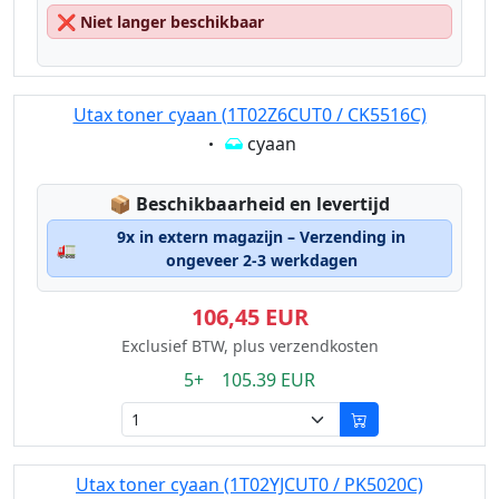
❌
Niet langer beschikbaar
Utax toner cyaan (1T02Z6CUT0 / CK5516C)
Eigenschaft:
cyaan
Lagerstatus:
📦
Beschikbaarheid en levertijd
9x in extern magazijn – Verzending in
🚛
ongeveer 2-3 werkdagen
106,45 EUR
Exclusief BTW, plus verzendkosten
5+ 105.39 EUR
Utax toner cyaan (1T02YJCUT0 / PK5020C)