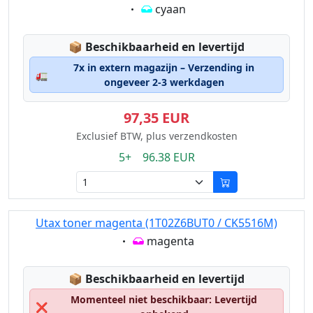
Eigenschaft:
cyaan
Lagerstatus:
📦
Beschikbaarheid en levertijd
7x in extern magazijn – Verzending in
🚛
ongeveer 2-3 werkdagen
97,35 EUR
Exclusief BTW, plus verzendkosten
5+ 96.38 EUR
Utax toner magenta (1T02Z6BUT0 / CK5516M)
Eigenschaft:
magenta
Lagerstatus:
📦
Beschikbaarheid en levertijd
Momenteel niet beschikbaar: Levertijd
❌