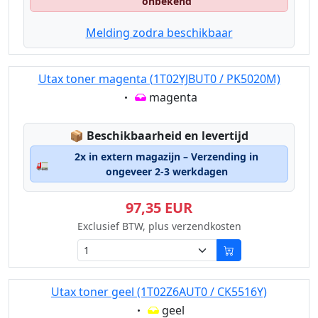
onbekend
Melding zodra beschikbaar
Utax toner magenta (1T02YJBUT0 / PK5020M)
Eigenschaft:
magenta
Lagerstatus:
📦
Beschikbaarheid en levertijd
2x in extern magazijn – Verzending in
🚛
ongeveer 2-3 werkdagen
97,35 EUR
Exclusief BTW, plus verzendkosten
Utax toner geel (1T02Z6AUT0 / CK5516Y)
Eigenschaft:
geel