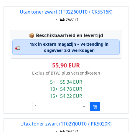
Utax toner zwart (1T02Z60UT0 / CK5516K)
Eigenschaft:
zwart
Lagerstatus:
📦
Beschikbaarheid en levertijd
19x in extern magazijn – Verzending in
🚛
ongeveer 2-3 werkdagen
55,90 EUR
Exclusief BTW, plus verzendkosten
5+ 55.34 EUR
10+ 54.78 EUR
15+ 54.22 EUR
Utax toner zwart (1T02YJ0UT0 / PK5020K)
Eigenschaft:
zwart