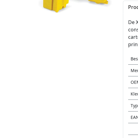
Pro
De X
cons
cart
prin
Be
Me
OE
Kle
Typ
EA