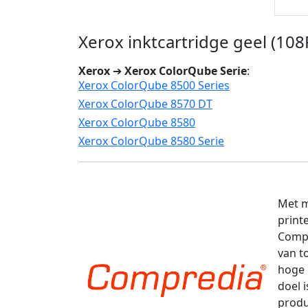
Xerox inktcartridge geel (10
Xerox
➔
Xerox ColorQube Serie
:
Xerox ColorQube 8500 Series
Xerox ColorQube 8570 DT
Xerox ColorQube 8580
Xerox ColorQube 8580 Serie
Met m
print
Compr
van t
hoge 
doel 
produ