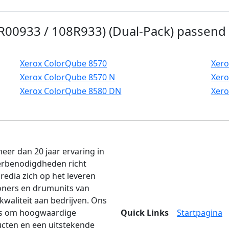
8R00933 / 108R933) (Dual-Pack) passend 
Xerox ColorQube 8570
Xero
Xerox ColorQube 8570 N
Xero
Xerox ColorQube 8580 DN
Xero
eer dan 20 jaar ervaring in
erbenodigdheden richt
edia zich op het leveren
oners en drumunits van
kwaliteit aan bedrijven. Ons
is om hoogwaardige
Quick Links
Startpagina
cten en een uitstekende