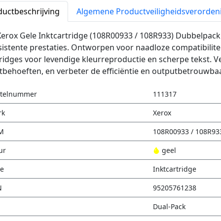
ductbeschrijving
Algemene Productveiligheidsverorden
erox Gele Inktcartridge (108R00933 / 108R933) Dubbelpack b
istente prestaties. Ontworpen voor naadloze compatibilite
ridges voor levendige kleurreproductie en scherpe tekst. 
tbehoeften, en verbeter de efficiëntie en outputbetrouwbaa
stelnummer
111317
rk
Xerox
M
108R00933 / 108R93
ur
geel
e
Inktcartridge
N
95205761238
Dual-Pack