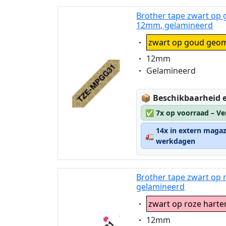
Brother tape zwart op
12mm, gelamineerd
Eigenschaft:
zwart op goud geom
Eigenschaft:
12mm
Eigenschaft:
Gelamineerd
Lagerstatus:
📦
Beschikbaarheid e
✅
7x op voorraad – Ve
14x in extern magaz
🚛
werkdagen
Brother tape zwart op
gelamineerd
Eigenschaft:
zwart op roze harte
Eigenschaft:
12mm