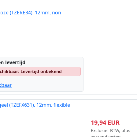
Roze (TZERE34), 12mm, non
n levertijd
chikbaar: Levertijd onbekend
kbaar
eel (TZEFX631), 12mm, flexible
19,94 EUR
Exclusief BTW, plus
verzendkosten