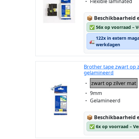
Eigenschaft:
Flexible laminated
Lagerstatus:
📦
Beschikbaarheid e
✅
56x op voorraad – V
122x in extern maga
🚛
werkdagen
Brother tape zwart op 
gelamineerd
Eigenschaft:
zwart op zilver mat
Eigenschaft:
9mm
Eigenschaft:
Gelamineerd
Lagerstatus:
📦
Beschikbaarheid e
✅
6x op voorraad – Ve