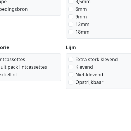
ape
3,5mm
oedingsbron
6mm
9mm
12mm
18mm
orie
Lijm
intcassettes
Extra sterk klevend
ultipack lintcassettes
Klevend
extiellint
Niet-klevend
Opstrijkbaar