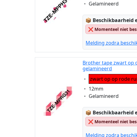
Eigenschaft:
Gelamineerd
Lagerstatus:
📦
Beschikbaarheid e
❌
Momenteel niet bes
Melding zodra beschi
Brother tape zwart op
gelamineerd
Eigenschaft:
zwart op op rode ru
Eigenschaft:
12mm
Eigenschaft:
Gelamineerd
Lagerstatus:
📦
Beschikbaarheid e
❌
Momenteel niet bes
Melding zodra beschi