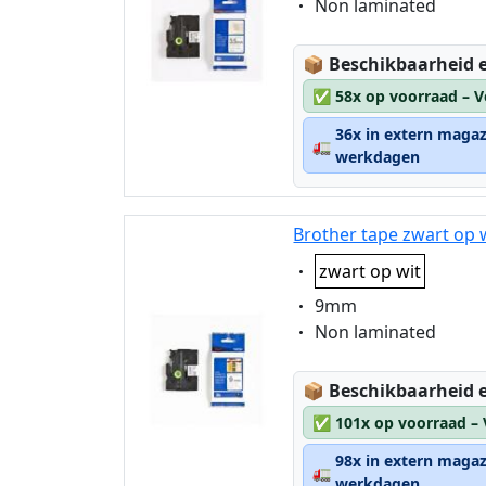
Eigenschaft:
Non laminated
Lagerstatus:
📦
Beschikbaarheid e
✅
58x op voorraad – V
36x in extern magaz
🚛
werkdagen
Brother tape zwart op 
Eigenschaft:
zwart op wit
Eigenschaft:
9mm
Eigenschaft:
Non laminated
Lagerstatus:
📦
Beschikbaarheid e
✅
101x op voorraad –
98x in extern magaz
🚛
werkdagen