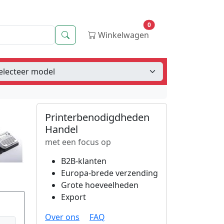
0
Zoeken
Winkelwagen
Printerbenodigdheden
Handel
met een focus op
B2B-klanten
Europa-brede verzending
Grote hoeveelheden
Export
Over ons
FAQ