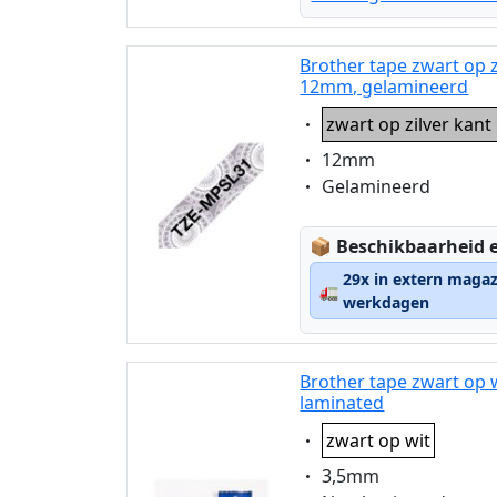
Brother tape zwart op 
12mm, gelamineerd
Eigenschaft:
zwart op zilver kan
Eigenschaft:
12mm
Eigenschaft:
Gelamineerd
Lagerstatus:
📦
Beschikbaarheid e
29x in extern magaz
🚛
werkdagen
Brother tape zwart op 
laminated
Eigenschaft:
zwart op wit
Eigenschaft:
3,5mm