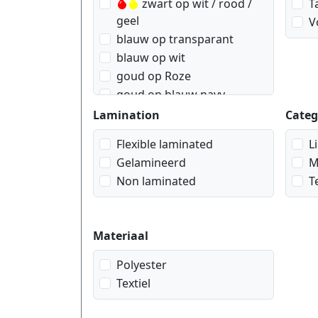
zwart op wit / rood /
T
geel
V
blauw op transparant
blauw op wit
goud op Roze
goud op blauw navy
goud op rood wein
Lamination
Categ
goud op wit
Flexible laminated
L
goud op zwart
Gelamineerd
M
rood op transparant
Non laminated
T
rood op wit
wit op blauw
wit op rood
Materiaal
wit op transparant
wit op zwart
Polyester
zwart op blauw
Textiel
zwart op geel
zwart op goud geometrisch