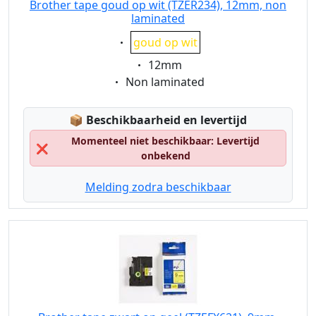
Brother tape goud op wit (TZER234), 12mm, non
laminated
Eigenschaft:
goud op wit
Eigenschaft:
12mm
Eigenschaft:
Non laminated
Lagerstatus:
📦
Beschikbaarheid en levertijd
Momenteel niet beschikbaar: Levertijd
❌
onbekend
Melding zodra beschikbaar