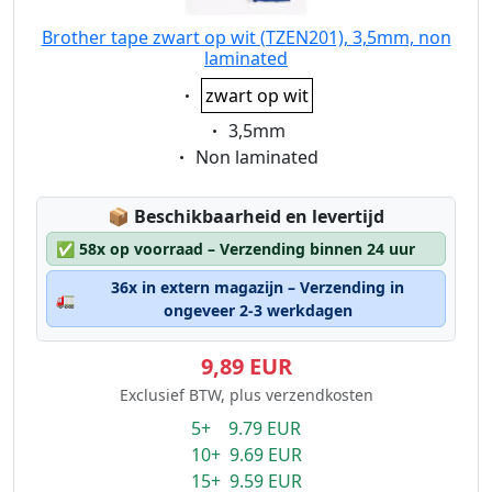
Brother tape zwart op wit (TZEN201), 3,5mm, non
laminated
Eigenschaft:
zwart op wit
Eigenschaft:
3,5mm
Eigenschaft:
Non laminated
Lagerstatus:
📦
Beschikbaarheid en levertijd
✅
58x op voorraad – Verzending binnen 24 uur
36x in extern magazijn – Verzending in
🚛
ongeveer 2-3 werkdagen
9,89 EUR
Exclusief BTW, plus verzendkosten
5+ 9.79 EUR
10+ 9.69 EUR
15+ 9.59 EUR