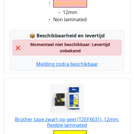
Eigenschaft:
goud op Roze
Eigenschaft:
12mm
Eigenschaft:
Non laminated
Lagerstatus:
📦
Beschikbaarheid en levertijd
Momenteel niet beschikbaar: Levertijd
❌
onbekend
Melding zodra beschikbaar
Brother tape zwart op geel (TZEFX631), 12mm,
flexible laminated
Eigenschaft: