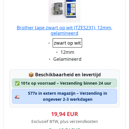
Brother tape zwart op wit (TZES231), 12mm,
gelamineerd
Eigenschaft:
zwart op wit
Eigenschaft:
12mm
Eigenschaft:
Gelamineerd
Lagerstatus:
📦
Beschikbaarheid en levertijd
✅
101x op voorraad – Verzending binnen 24 uur
577x in extern magazijn – Verzending in
🚛
ongeveer 2-3 werkdagen
19,94 EUR
Exclusief BTW, plus verzendkosten