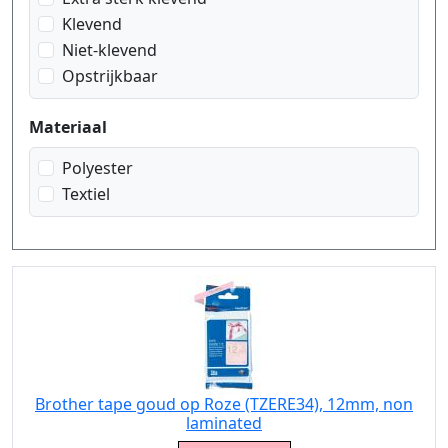
zwart op zilver mat
Klevend
Niet-klevend
Opstrijkbaar
Materiaal
Polyester
Textiel
Brother tape goud op Roze (TZERE34), 12mm, non
laminated