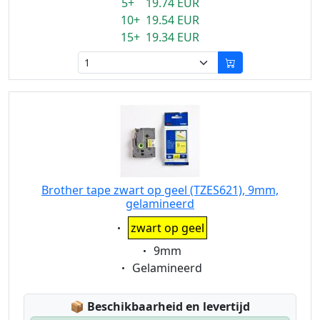
5+ 19.74 EUR
10+ 19.54 EUR
15+ 19.34 EUR
Brother tape zwart op geel (TZES621), 9mm,
gelamineerd
Eigenschaft:
zwart op geel
Eigenschaft:
9mm
Eigenschaft:
Gelamineerd
Lagerstatus:
📦
Beschikbaarheid en levertijd