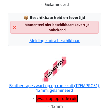
Eigenschaft:
Gelamineerd
Lagerstatus:
📦
Beschikbaarheid en levertijd
Momenteel niet beschikbaar: Levertijd
❌
onbekend
Melding zodra beschikbaar
Brother tape zwart op op rode ruit (TZEMPRG31),
12mm, gelamineerd
Eigenschaft:
zwart op op rode ruit
Eigenschaft:
12mm