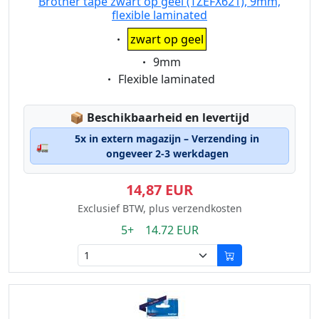
Brother tape zwart op geel (TZEFX621), 9mm,
flexible laminated
Eigenschaft:
zwart op geel
Eigenschaft:
9mm
Eigenschaft:
Flexible laminated
Lagerstatus:
📦
Beschikbaarheid en levertijd
5x in extern magazijn – Verzending in
🚛
ongeveer 2-3 werkdagen
14,87 EUR
Exclusief BTW, plus verzendkosten
5+ 14.72 EUR