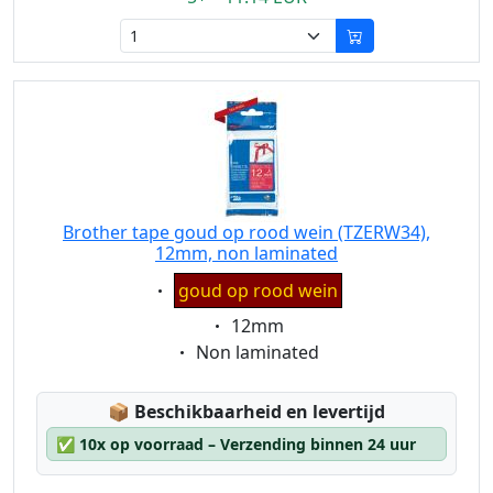
Brother tape goud op rood wein (TZERW34),
12mm, non laminated
Eigenschaft:
goud op rood wein
Eigenschaft:
12mm
Eigenschaft:
Non laminated
Lagerstatus:
📦
Beschikbaarheid en levertijd
✅
10x op voorraad – Verzending binnen 24 uur