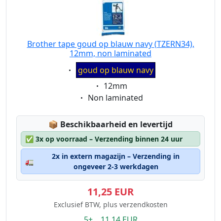
Brother tape goud op blauw navy (TZERN34),
12mm, non laminated
Eigenschaft:
goud op blauw navy
Eigenschaft:
12mm
Eigenschaft:
Non laminated
Lagerstatus:
📦
Beschikbaarheid en levertijd
✅
3x op voorraad – Verzending binnen 24 uur
2x in extern magazijn – Verzending in
🚛
ongeveer 2-3 werkdagen
11,25 EUR
Exclusief BTW, plus verzendkosten
5+ 11.14 EUR