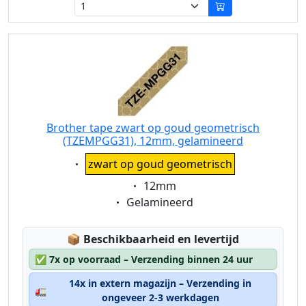
Brother tape zwart op goud geometrisch
(TZEMPGG31), 12mm, gelamineerd
Eigenschaft:
zwart op goud geometrisch
Eigenschaft:
12mm
Eigenschaft:
Gelamineerd
Lagerstatus:
📦
Beschikbaarheid en levertijd
✅
7x op voorraad – Verzending binnen 24 uur
14x in extern magazijn – Verzending in
🚛
ongeveer 2-3 werkdagen