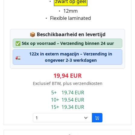
zwart op geel
Eigenschaft:
12mm
Eigenschaft:
Flexible laminated
Lagerstatus:
📦
Beschikbaarheid en levertijd
✅
56x op voorraad – Verzending binnen 24 uur
122x in extern magazijn – Verzending in
🚛
ongeveer 2-3 werkdagen
19,94 EUR
Exclusief BTW, plus verzendkosten
5+ 19.74 EUR
10+ 19.54 EUR
15+ 19.34 EUR