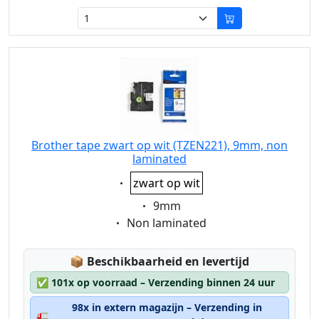
Brother tape zwart op wit (TZEN221), 9mm, non
laminated
Eigenschaft:
zwart op wit
Eigenschaft:
9mm
Eigenschaft:
Non laminated
Lagerstatus:
📦
Beschikbaarheid en levertijd
✅
101x op voorraad – Verzending binnen 24 uur
98x in extern magazijn – Verzending in
🚛