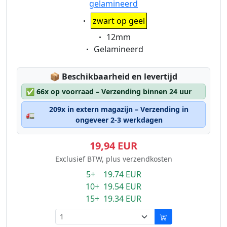
gelamineerd
Eigenschaft:
zwart op geel
Eigenschaft:
12mm
Eigenschaft:
Gelamineerd
Lagerstatus:
📦
Beschikbaarheid en levertijd
✅
66x op voorraad – Verzending binnen 24 uur
209x in extern magazijn – Verzending in
🚛
ongeveer 2-3 werkdagen
19,94 EUR
Exclusief BTW, plus verzendkosten
5+ 19.74 EUR
10+ 19.54 EUR
15+ 19.34 EUR