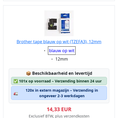
Brother tape blauw op wit (TZEFA3), 12mm
Eigenschaft:
blauw op wit
Eigenschaft:
12mm
Lagerstatus:
📦
Beschikbaarheid en levertijd
✅
101x op voorraad – Verzending binnen 24 uur
120x in extern magazijn – Verzending in
🚛
ongeveer 2-3 werkdagen
14,33 EUR
Exclusief BTW, plus verzendkosten