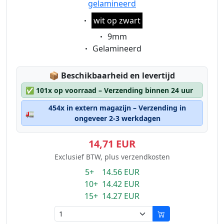
gelamineerd
Eigenschaft:
wit op zwart
Eigenschaft:
9mm
Eigenschaft:
Gelamineerd
Lagerstatus:
📦
Beschikbaarheid en levertijd
✅
101x op voorraad – Verzending binnen 24 uur
454x in extern magazijn – Verzending in
🚛
ongeveer 2-3 werkdagen
14,71 EUR
Exclusief BTW, plus verzendkosten
5+ 14.56 EUR
10+ 14.42 EUR
15+ 14.27 EUR