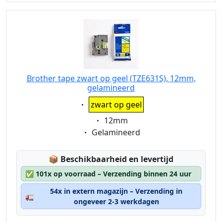
Brother tape zwart op geel (TZE631S), 12mm,
gelamineerd
Eigenschaft:
zwart op geel
Eigenschaft:
12mm
Eigenschaft:
Gelamineerd
Lagerstatus:
📦
Beschikbaarheid en levertijd
✅
101x op voorraad – Verzending binnen 24 uur
54x in extern magazijn – Verzending in
🚛
ongeveer 2-3 werkdagen