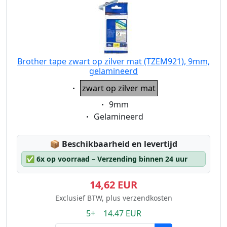
Brother tape zwart op zilver mat (TZEM921), 9mm,
gelamineerd
Eigenschaft:
zwart op zilver mat
Eigenschaft:
9mm
Eigenschaft:
Gelamineerd
Lagerstatus:
📦
Beschikbaarheid en levertijd
✅
6x op voorraad – Verzending binnen 24 uur
14,62 EUR
Exclusief BTW, plus verzendkosten
5+ 14.47 EUR