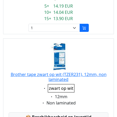
5+ 14.19 EUR
10+ 14.04 EUR
15+ 13.90 EUR
Brother tape zwart op wit (TZER231), 12mm, non
laminated
Eigenschaft:
zwart op wit
Eigenschaft:
12mm
Eigenschaft:
Non laminated
Lagerstatus: