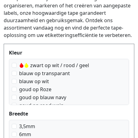
organiseren, markeren of het creëren van aangepaste
labels, onze hoogwaardige tape garandeert
duurzaamheid en gebruiksgemak. Ontdek ons
assortiment vandaag nog en vind de perfecte tape-
oplossing om uw etiketteringsefficiëntie te verbeteren.
Produktfilter
Kleur
zwart op wit / rood / geel
blauw op transparant
blauw op wit
goud op Roze
goud op blauw navy
goud op rood wein
goud op wit
Breedte
goud op zwart
3,5mm
rood op transparant
6mm
rood op wit