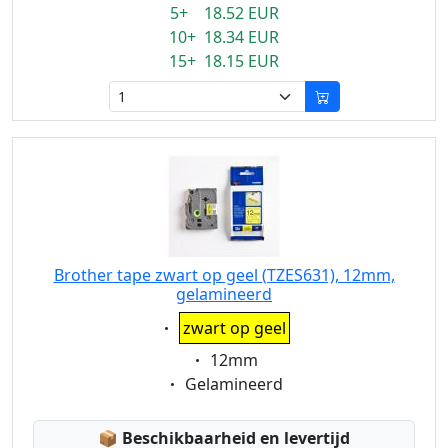
5+ 18.52 EUR
10+ 18.34 EUR
15+ 18.15 EUR
Brother tape zwart op geel (TZES631), 12mm,
gelamineerd
Eigenschaft:
zwart op geel
Eigenschaft:
12mm
Eigenschaft:
Gelamineerd
Lagerstatus:
📦
Beschikbaarheid en levertijd