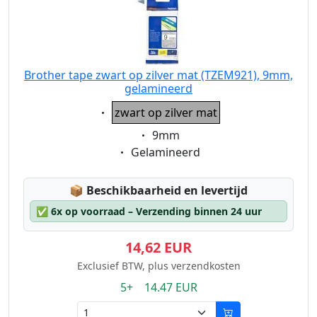
Brother tape zwart op zilver mat (TZEM921), 9mm,
gelamineerd
Eigenschaft:
zwart op zilver mat
Eigenschaft:
9mm
Eigenschaft:
Gelamineerd
Lagerstatus:
📦
Beschikbaarheid en levertijd
✅
6x op voorraad – Verzending binnen 24 uur
14,62 EUR
Exclusief BTW, plus verzendkosten
5+ 14.47 EUR