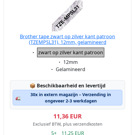
Brother tape zwart op zilver kant patroon
(TZEMPSL31), 12mm, gelamineerd
Eigenschaft:
zwart op zilver kant patroon
Eigenschaft:
12mm
Eigenschaft:
Gelamineerd
Lagerstatus:
📦
Beschikbaarheid en levertijd
30x in extern magazijn – Verzending in
🚛
ongeveer 2-3 werkdagen
11,36 EUR
Exclusief BTW, plus verzendkosten
5+ 11.25 EUR