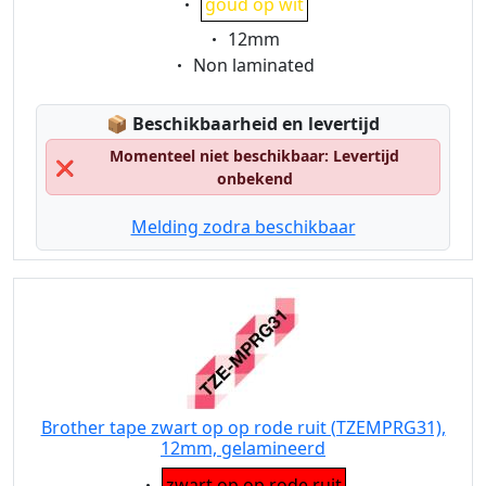
goud op wit
Eigenschaft:
12mm
Eigenschaft:
Non laminated
Lagerstatus:
📦
Beschikbaarheid en levertijd
Momenteel niet beschikbaar: Levertijd
❌
onbekend
Melding zodra beschikbaar
Brother tape zwart op op rode ruit (TZEMPRG31),
12mm, gelamineerd
Eigenschaft:
zwart op op rode ruit