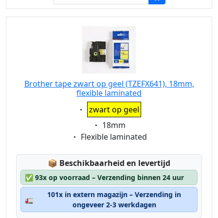
Brother tape zwart op geel (TZEFX641), 18mm,
flexible laminated
Eigenschaft:
zwart op geel
Eigenschaft:
18mm
Eigenschaft:
Flexible laminated
Lagerstatus:
📦
Beschikbaarheid en levertijd
✅
93x op voorraad – Verzending binnen 24 uur
101x in extern magazijn – Verzending in
🚛
ongeveer 2-3 werkdagen