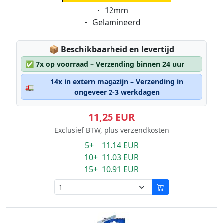
Eigenschaft:
12mm
Eigenschaft:
Gelamineerd
Lagerstatus:
📦
Beschikbaarheid en levertijd
✅
7x op voorraad – Verzending binnen 24 uur
14x in extern magazijn – Verzending in
🚛
ongeveer 2-3 werkdagen
11,25 EUR
Exclusief BTW, plus verzendkosten
5+ 11.14 EUR
10+ 11.03 EUR
15+ 10.91 EUR