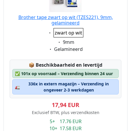
Brother tape zwart op wit (TZES221), 9mm,
gelamineerd
Eigenschaft:
zwart op wit
Eigenschaft:
9mm
Eigenschaft:
Gelamineerd
Lagerstatus:
📦
Beschikbaarheid en levertijd
✅
101x op voorraad – Verzending binnen 24 uur
336x in extern magazijn – Verzending in
🚛
ongeveer 2-3 werkdagen
17,94 EUR
Exclusief BTW, plus verzendkosten
5+ 17.76 EUR
10+ 17.58 EUR