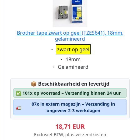
Brother tape zwart op geel (TZES641), 18mm,
gelamineerd
Eigenschaft:
zwart op geel
Eigenschaft:
18mm
Eigenschaft:
Gelamineerd
Lagerstatus:
📦
Beschikbaarheid en levertijd
✅
101x op voorraad – Verzending binnen 24 uur
87x in extern magazijn – Verzending in
🚛
ongeveer 2-3 werkdagen
18,71 EUR
Exclusief BTW, plus verzendkosten