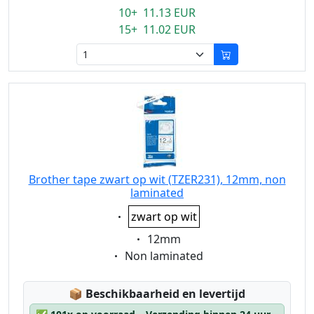
10+ 11.13 EUR
15+ 11.02 EUR
Brother tape zwart op wit (TZER231), 12mm, non
laminated
Eigenschaft:
zwart op wit
Eigenschaft:
12mm
Eigenschaft:
Non laminated
Lagerstatus:
📦
Beschikbaarheid en levertijd