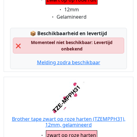
Eigenschaft:
12mm
Eigenschaft:
Gelamineerd
Lagerstatus:
📦
Beschikbaarheid en levertijd
Momenteel niet beschikbaar: Levertijd
❌
onbekend
Melding zodra beschikbaar
Brother tape zwart op roze harten (TZEMPPH31),
12mm, gelamineerd
Eigenschaft:
zwart op roze harten