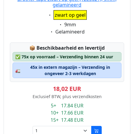
gelamineerd
Eigenschaft:
zwart op geel
Eigenschaft:
9mm
Eigenschaft:
Gelamineerd
Lagerstatus:
📦
Beschikbaarheid en levertijd
✅
75x op voorraad – Verzending binnen 24 uur
45x in extern magazijn – Verzending in
🚛
ongeveer 2-3 werkdagen
18,02 EUR
Exclusief BTW, plus verzendkosten
5+ 17.84 EUR
10+ 17.66 EUR
15+ 17.48 EUR