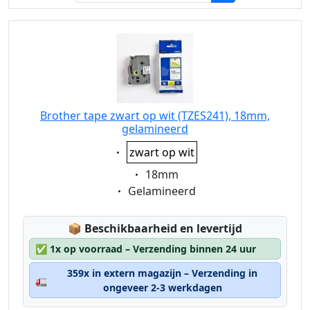
Brother tape zwart op wit (TZES241), 18mm,
gelamineerd
Eigenschaft:
zwart op wit
Eigenschaft:
18mm
Eigenschaft:
Gelamineerd
Lagerstatus:
📦
Beschikbaarheid en levertijd
✅
1x op voorraad – Verzending binnen 24 uur
359x in extern magazijn – Verzending in
🚛
ongeveer 2-3 werkdagen