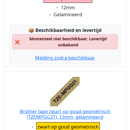
Eigenschaft:
12mm
Eigenschaft:
Gelamineerd
Lagerstatus:
📦
Beschikbaarheid en levertijd
Momenteel niet beschikbaar: Levertijd
❌
onbekend
Melding zodra beschikbaar
Brother tape zwart op goud geometrisch
(TZEMPGG31), 12mm, gelamineerd
Eigenschaft:
zwart op goud geometrisch