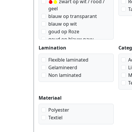
zwart op wit / rood /
R
geel
T
blauw op transparant
blauw op wit
goud op Roze
goud op blauw navy
goud op rood wein
Lamination
Categ
goud op wit
Flexible laminated
A
rood op transparant
Gelamineerd
L
rood op wit
Non laminated
M
wit op blauw
T
wit op transparant
wit op zwart
Materiaal
zwart op blauw pastell
zwart op geel
Polyester
zwart op goud geometrisch
Textiel
zwart op lila pastell
zwart op op rode ruit