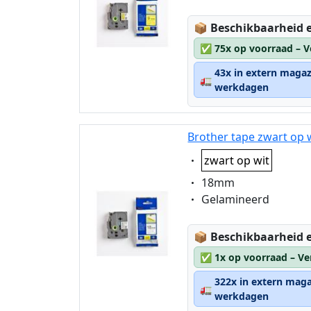
Lagerstatus:
📦
Beschikbaarheid e
✅
75x op voorraad – V
43x in extern magaz
🚛
werkdagen
Brother tape zwart op 
Eigenschaft:
zwart op wit
Eigenschaft:
18mm
Eigenschaft:
Gelamineerd
Lagerstatus:
📦
Beschikbaarheid e
✅
1x op voorraad – Ve
322x in extern maga
🚛
werkdagen