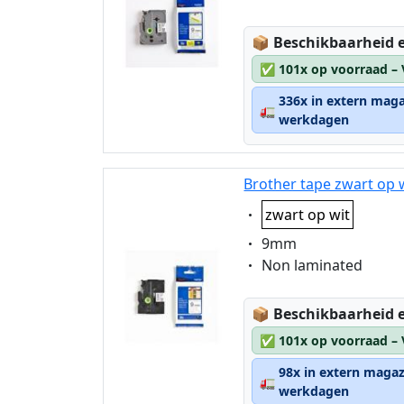
Lagerstatus:
📦
Beschikbaarheid e
✅
101x op voorraad –
336x in extern maga
🚛
werkdagen
Brother tape zwart op 
Eigenschaft:
zwart op wit
Eigenschaft:
9mm
Eigenschaft:
Non laminated
Lagerstatus:
📦
Beschikbaarheid e
✅
101x op voorraad –
98x in extern magaz
🚛
werkdagen