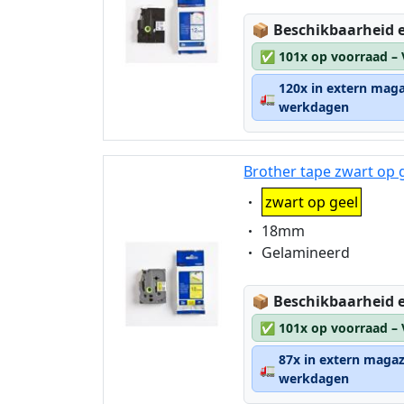
Lagerstatus:
📦
Beschikbaarheid e
✅
101x op voorraad –
120x in extern maga
🚛
werkdagen
Brother tape zwart op 
Eigenschaft:
zwart op geel
Eigenschaft:
18mm
Eigenschaft:
Gelamineerd
Lagerstatus:
📦
Beschikbaarheid e
✅
101x op voorraad –
87x in extern magaz
🚛
werkdagen