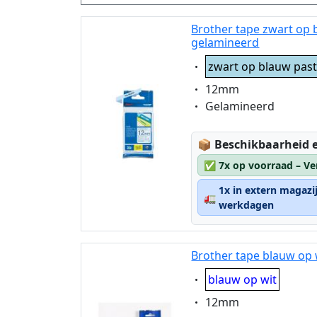
zwart op pastelroze
Brother tape zwart op
zwart op roze harten
gelamineerd
zwart op transparant
Eigenschaft:
zwart op blauw past
zwart op transparant matt
Eigenschaft:
12mm
zwart op wit
Eigenschaft:
Gelamineerd
zwart op zilver kant
patroon
zwart op zilver mat
Lagerstatus:
📦
Beschikbaarheid e
✅
7x op voorraad – Ve
1x in extern magazi
🚛
werkdagen
Brother tape blauw op 
Eigenschaft:
blauw op wit
Eigenschaft:
12mm