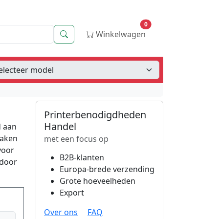
0
Zoeken
Winkelwagen
Printerbenodigdheden
Handel
d aan
taken
met een focus op
voor
B2B-klanten
 door
Europa-brede verzending
Grote hoeveelheden
Export
Over ons
FAQ