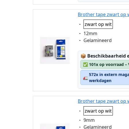
Brother tape zwart op 
Eigenschaft:
zwart op wit
Eigenschaft:
12mm
Eigenschaft:
Gelamineerd
Lagerstatus:
📦
Beschikbaarheid e
✅
101x op voorraad –
572x in extern maga
🚛
werkdagen
Brother tape zwart op 
Eigenschaft:
zwart op wit
Eigenschaft:
9mm
Eigenschaft:
Gelamineerd