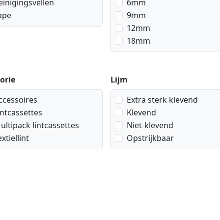
einigingsvellen
6mm
ape
9mm
12mm
18mm
orie
Lijm
ccessoires
Extra sterk klevend
intcassettes
Klevend
ultipack lintcassettes
Niet-klevend
extiellint
Opstrijkbaar