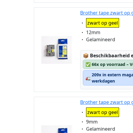
Brother tape zwart op 
Eigenschaft:
zwart op geel
Eigenschaft:
12mm
Eigenschaft:
Gelamineerd
Lagerstatus:
📦
Beschikbaarheid e
✅
66x op voorraad – V
209x in extern maga
🚛
werkdagen
Brother tape zwart op 
Eigenschaft:
zwart op geel
Eigenschaft:
9mm
Eigenschaft:
Gelamineerd