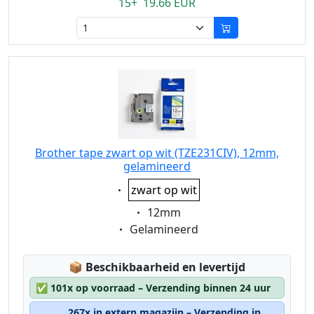
15+ 19.66 EUR
Brother tape zwart op wit (TZE231CIV), 12mm,
gelamineerd
Eigenschaft:
zwart op wit
Eigenschaft:
12mm
Eigenschaft:
Gelamineerd
Lagerstatus:
📦
Beschikbaarheid en levertijd
✅
101x op voorraad – Verzending binnen 24 uur
267x in extern magazijn – Verzending in