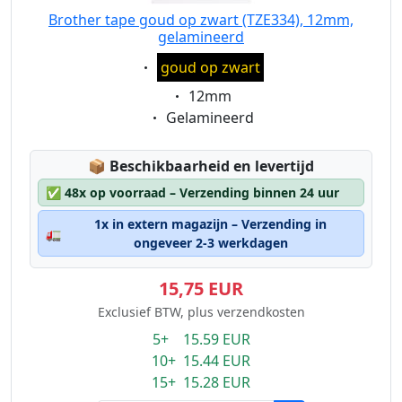
Brother tape goud op zwart (TZE334), 12mm,
gelamineerd
Eigenschaft:
goud op zwart
Eigenschaft:
12mm
Eigenschaft:
Gelamineerd
Lagerstatus:
📦
Beschikbaarheid en levertijd
✅
48x op voorraad – Verzending binnen 24 uur
1x in extern magazijn – Verzending in
🚛
ongeveer 2-3 werkdagen
15,75 EUR
Exclusief BTW, plus verzendkosten
5+ 15.59 EUR
10+ 15.44 EUR
15+ 15.28 EUR