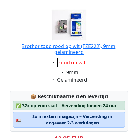
Brother tape rood op wit (TZE222), 9mm,
gelamineerd
Eigenschaft:
rood op wit
Eigenschaft:
9mm
Eigenschaft:
Gelamineerd
Lagerstatus:
📦
Beschikbaarheid en levertijd
✅
32x op voorraad – Verzending binnen 24 uur
8x in extern magazijn – Verzending in
🚛
ongeveer 2-3 werkdagen