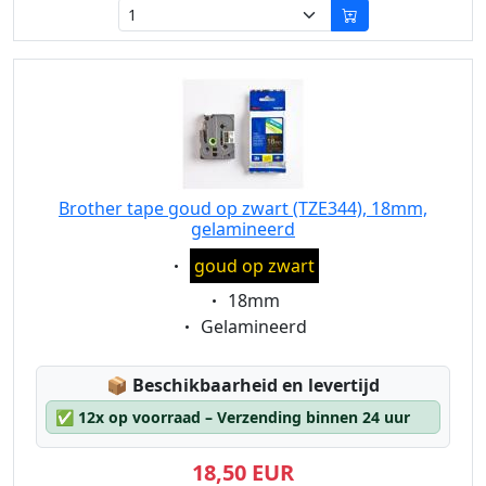
Brother tape goud op zwart (TZE344), 18mm,
gelamineerd
Eigenschaft:
goud op zwart
Eigenschaft:
18mm
Eigenschaft:
Gelamineerd
Lagerstatus:
📦
Beschikbaarheid en levertijd
✅
12x op voorraad – Verzending binnen 24 uur
18,50 EUR