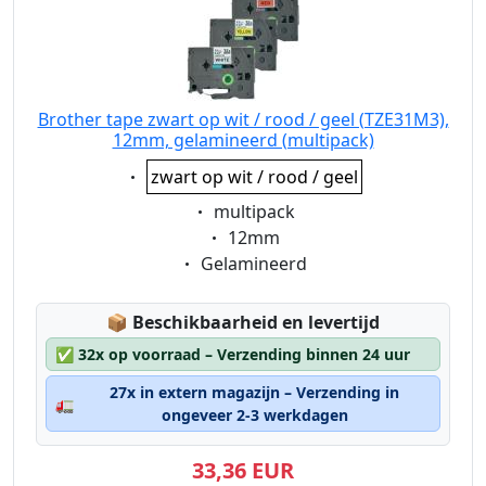
Brother tape zwart op wit / rood / geel (TZE31M3),
12mm, gelamineerd (multipack)
Eigenschaft:
zwart op wit / rood / geel
Eigenschaft:
multipack
Eigenschaft:
12mm
Eigenschaft:
Gelamineerd
Lagerstatus:
📦
Beschikbaarheid en levertijd
✅
32x op voorraad – Verzending binnen 24 uur
27x in extern magazijn – Verzending in
🚛
ongeveer 2-3 werkdagen
33,36 EUR