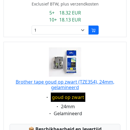
Exclusief BTW, plus verzendkosten
5+ 18.32 EUR
10+ 18.13 EUR
Brother tape goud op zwart (TZE354), 24mm,
gelamineerd
Eigenschaft:
goud op zwart
Eigenschaft:
24mm
Eigenschaft:
Gelamineerd
Lagerstatus:
📦
Beschikbaarheid en levertijd