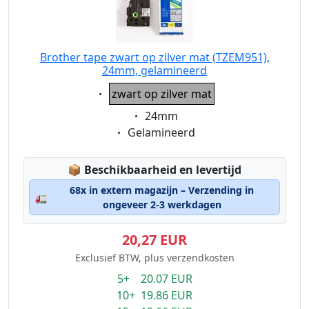
Brother tape zwart op zilver mat (TZEM951),
24mm, gelamineerd
Eigenschaft:
zwart op zilver mat
Eigenschaft:
24mm
Eigenschaft:
Gelamineerd
Lagerstatus:
📦
Beschikbaarheid en levertijd
68x in extern magazijn – Verzending in
🚛
ongeveer 2-3 werkdagen
20,27 EUR
Exclusief BTW, plus verzendkosten
5+ 20.07 EUR
10+ 19.86 EUR