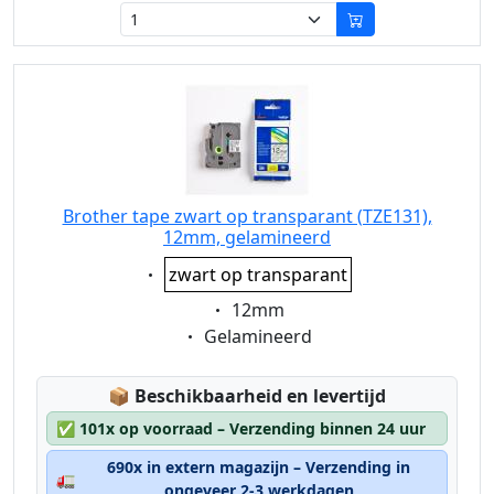
Brother tape zwart op transparant (TZE131),
12mm, gelamineerd
Eigenschaft:
zwart op transparant
Eigenschaft:
12mm
Eigenschaft:
Gelamineerd
Lagerstatus:
📦
Beschikbaarheid en levertijd
✅
101x op voorraad – Verzending binnen 24 uur
690x in extern magazijn – Verzending in
🚛
ongeveer 2-3 werkdagen