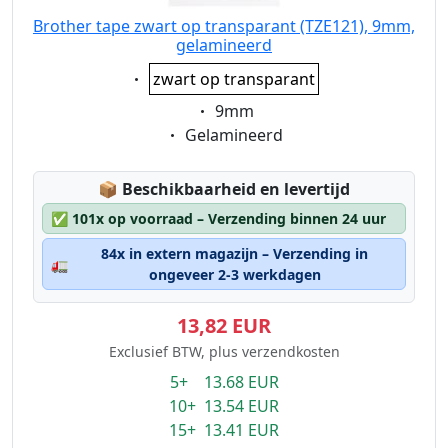
Brother tape zwart op transparant (TZE121), 9mm,
gelamineerd
Eigenschaft:
zwart op transparant
Eigenschaft:
9mm
Eigenschaft:
Gelamineerd
Lagerstatus:
📦
Beschikbaarheid en levertijd
✅
101x op voorraad – Verzending binnen 24 uur
84x in extern magazijn – Verzending in
🚛
ongeveer 2-3 werkdagen
13,82 EUR
Exclusief BTW, plus verzendkosten
5+ 13.68 EUR
10+ 13.54 EUR
15+ 13.41 EUR