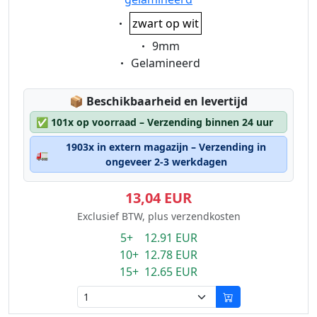
Eigenschaft:
zwart op wit
Eigenschaft:
9mm
Eigenschaft:
Gelamineerd
Lagerstatus:
📦
Beschikbaarheid en levertijd
✅
101x op voorraad – Verzending binnen 24 uur
1903x in extern magazijn – Verzending in
🚛
ongeveer 2-3 werkdagen
13,04 EUR
Exclusief BTW, plus verzendkosten
5+ 12.91 EUR
10+ 12.78 EUR
15+ 12.65 EUR