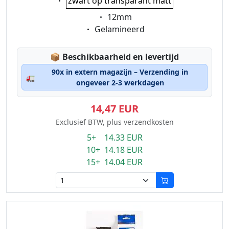
zwart op transparant matt
Eigenschaft:
12mm
Eigenschaft:
Gelamineerd
Lagerstatus:
📦
Beschikbaarheid en levertijd
90x in extern magazijn – Verzending in
🚛
ongeveer 2-3 werkdagen
14,47 EUR
Exclusief BTW, plus verzendkosten
5+ 14.33 EUR
10+ 14.18 EUR
15+ 14.04 EUR