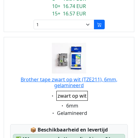
10+ 16.74 EUR
15+ 16.57 EUR
Brother tape zwart op wit (TZE211), 6mm,
gelamineerd
Eigenschaft:
zwart op wit
Eigenschaft:
6mm
Eigenschaft:
Gelamineerd
Lagerstatus:
📦
Beschikbaarheid en levertijd