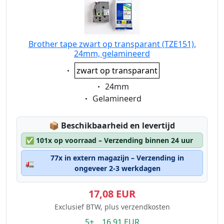
Brother tape zwart op transparant (TZE151),
24mm, gelamineerd
Eigenschaft:
zwart op transparant
Eigenschaft:
24mm
Eigenschaft:
Gelamineerd
Lagerstatus:
📦
Beschikbaarheid en levertijd
✅
101x op voorraad – Verzending binnen 24 uur
77x in extern magazijn – Verzending in
🚛
ongeveer 2-3 werkdagen
17,08 EUR
Exclusief BTW, plus verzendkosten
5+ 16.91 EUR