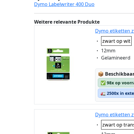
Dymo Labelwriter 400 Duo
Weitere relevante Produkte
Dymo etiketten z
Eigenschaft:
zwart op wit
Eigenschaft:
12mm
Eigenschaft:
Gelamineerd
Lagerstatus
📦
Beschikbaar
✅
98x op voorr
🚛
2500x in ext
Dymo etiketten z
Eigenschaft:
zwart op tran