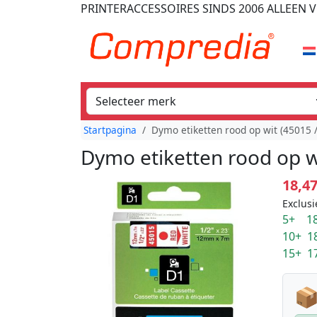
PRINTERACCESSOIRES
SINDS 2006
ALLEEN V
Startpagina
Dymo etiketten rood op wit (45015
Dymo etiketten rood op 
18,4
Exclusi
5+ 18
10+ 1
15+ 1
📦