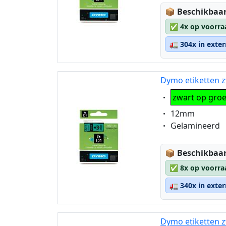
Lagerstatus
📦
Beschikbaar
✅
4x op voorra
🚛
304x in exte
Dymo etiketten z
Eigenschaft:
zwart op gro
Eigenschaft:
12mm
Eigenschaft:
Gelamineerd
Lagerstatus
📦
Beschikbaar
✅
8x op voorra
🚛
340x in exte
Dymo etiketten z