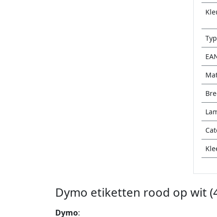
Kle
Typ
EA
Mat
Bre
Lam
Cat
Kle
Dymo etiketten rood op wit 
Dymo
: