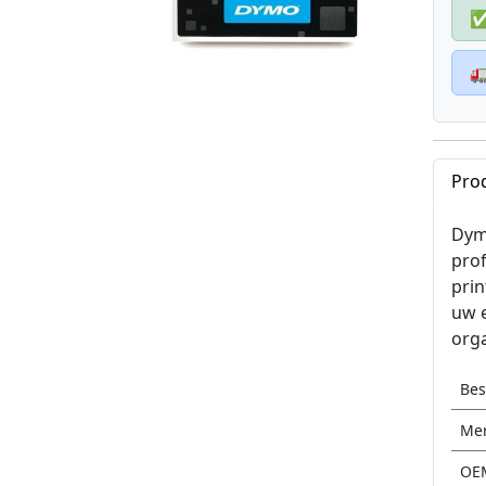

Pro
Dymo
prof
prin
uw e
orga
Be
Me
OE