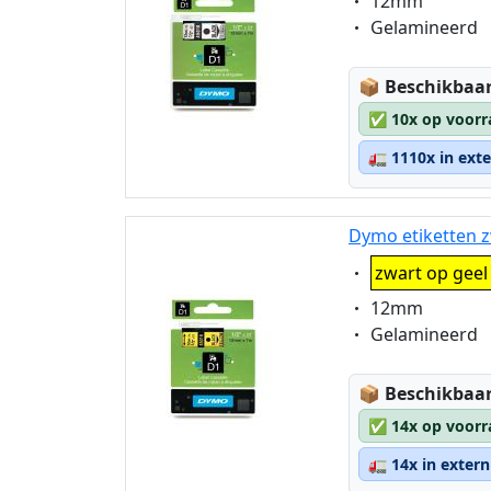
Eigenschaft:
12mm
Eigenschaft:
Gelamineerd
Lagerstatus
📦
Beschikbaar
✅
10x op voorr
🚛
1110x in ext
Dymo etiketten z
Eigenschaft:
zwart op geel
Eigenschaft:
12mm
Eigenschaft:
Gelamineerd
Lagerstatus
📦
Beschikbaar
✅
14x op voorr
🚛
14x in exter