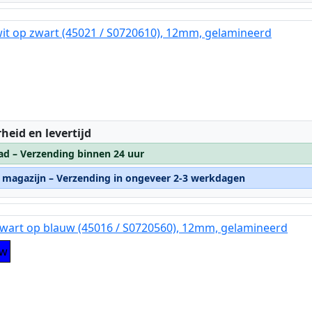
it op zwart (45021 / S0720610), 12mm, gelamineerd
:
heid en levertijd
ad – Verzending binnen 24 uur
n magazijn – Verzending in ongeveer 2-3 werkdagen
wart op blauw (45016 / S0720560), 12mm, gelamineerd
uw