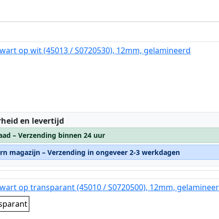
wart op wit (45013 / S0720530), 12mm, gelamineerd
:
heid en levertijd
aad – Verzending binnen 24 uur
ern magazijn – Verzending in ongeveer 2-3 werkdagen
wart op transparant (45010 / S0720500), 12mm, gelaminee
sparant