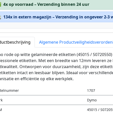
✅
4x op voorraad – Verzending binnen 24 uur

134x in extern magazijn – Verzending in ongeveer 2-3
ductbeschrijving
Algemene Productveiligheidsverorden
 rode op witte gelamineerde etiketten (45015 / S0720550) 
essionele etiketten. Met een breedte van 12mm leveren ze 
tkwaliteit. Ontworpen voor duurzaamheid, zijn deze etiket
tiketten intact en leesbaar blijven. Ideaal voor verschillen
nisatie en efficiëntie op elke werkplek.
stelnummer
1707
rk
Dymo
M
45015 / S07205