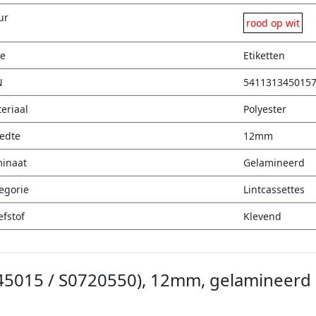
ur
rood op wit
e
Etiketten
N
541131345015
eriaal
Polyester
edte
12mm
inaat
Gelamineerd
egorie
Lintcassettes
efstof
Klevend
(45015 / S0720550), 12mm, gelamineerd