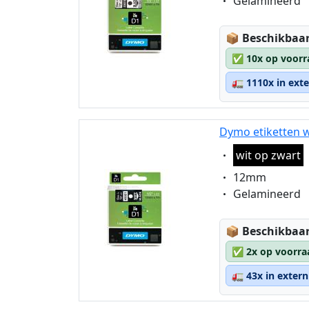
Eigenschaft:
Gelamineerd
Lagerstatus
📦
Beschikbaar
✅
10x op voorr
🚛
1110x in ext
Dymo etiketten w
Eigenschaft:
wit op zwart
Eigenschaft:
12mm
Eigenschaft:
Gelamineerd
Lagerstatus
📦
Beschikbaar
✅
2x op voorra
🚛
43x in exter