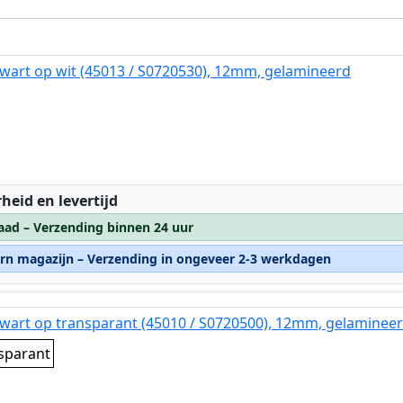
wart op wit (45013 / S0720530), 12mm, gelamineerd
:
heid en levertijd
aad – Verzending binnen 24 uur
ern magazijn – Verzending in ongeveer 2-3 werkdagen
wart op transparant (45010 / S0720500), 12mm, gelaminee
sparant