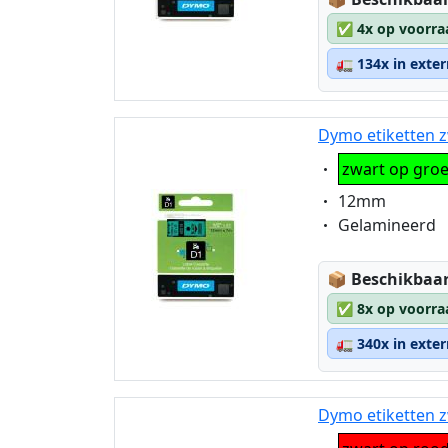
✅
4x op voorra
🚛
134x in exte
Dymo etiketten z
Eigenschaft:
zwart op gro
Eigenschaft:
12mm
Eigenschaft:
Gelamineerd
Lagerstatus
📦
Beschikbaar
✅
8x op voorra
🚛
340x in exte
Dymo etiketten z
Eigenschaft: