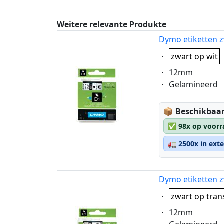
Weitere relevante Produkte
Dymo etiketten z
Eigenschaft:
zwart op wit
Eigenschaft:
12mm
Eigenschaft:
Gelamineerd
Lagerstatus
📦
Beschikbaar
✅
98x op voorr
🚛
2500x in ext
Dymo etiketten z
Eigenschaft:
zwart op tran
Eigenschaft:
12mm