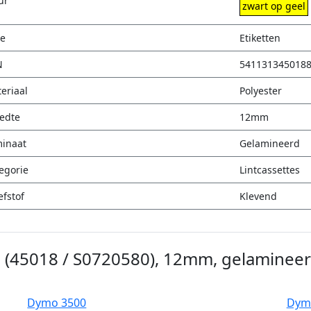
ur
zwart op geel
e
Etiketten
N
541131345018
eriaal
Polyester
edte
12mm
inaat
Gelamineerd
egorie
Lintcassettes
efstof
Klevend
l (45018 / S0720580), 12mm, gelamineer
Dymo 3500
Dym