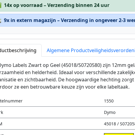
✅
14x op voorraad – Verzending binnen 24 uur

9x in extern magazijn – Verzending in ongeveer 2-3 w
ductbeschrijving
Algemene Productveiligheidsverorden
Dymo Labels Zwart op Geel (45018/S0720580) zijn 12mm gel
zaamheid en helderheid. Ideaal voor verschillende zakelijk
nisatie en zichtbaarheid. De hoogwaardige hechting zorgt e
door ze een betrouwbare keuze zijn voor elke labeltaak.
stelnummer
1550
rk
Dymo
M
45018 / S07205