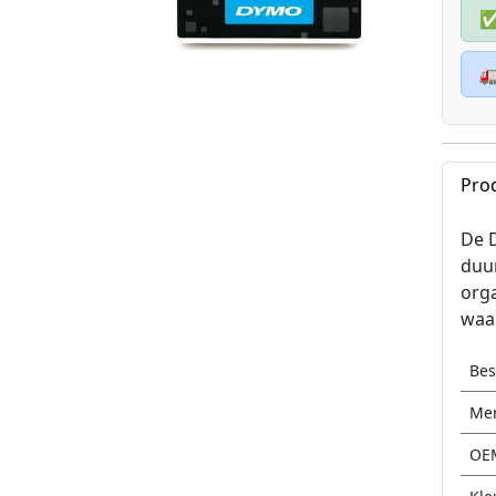

Pro
De 
duur
orga
waar
Be
Me
OE