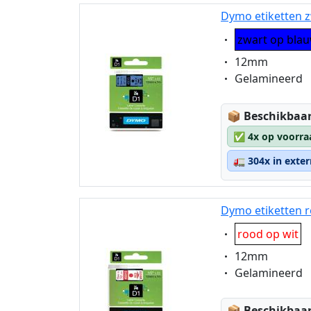
Dymo etiketten z
Eigenschaft:
zwart op bla
Eigenschaft:
12mm
Eigenschaft:
Gelamineerd
Lagerstatus
📦
Beschikbaar
✅
4x op voorra
🚛
304x in exte
Dymo etiketten r
Eigenschaft:
rood op wit
Eigenschaft:
12mm
Eigenschaft:
Gelamineerd
Lagerstatus
📦
Beschikbaar