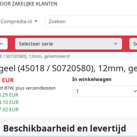
OOR ZAKELIJKE KLANTEN
Zoeken
Compredia.nl
18 / S0720580), 12mm, gelamineerd
 geel (45018 / S0720580), 12mm, g
7 EUR
In winkelwagen
ef BTW, plus verzendkosten
.29 EUR
8.10 EUR
7.92 EUR
 Beschikbaarheid en levertijd