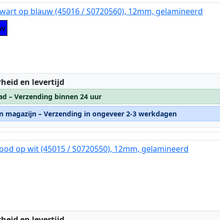
wart op blauw (45016 / S0720560), 12mm, gelamineerd
uw
:
heid en levertijd
ad – Verzending binnen 24 uur
rn magazijn – Verzending in ongeveer 2-3 werkdagen
ood op wit (45015 / S0720550), 12mm, gelamineerd
:
heid en levertijd