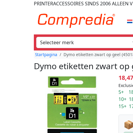
PRINTERACCESSOIRES
SINDS 2006
ALLEEN V
Startpagina
Dymo etiketten zwart op geel (450
Dymo etiketten zwart op
18,4
Exclusi
5+ 18
10+ 1
15+ 1
📦