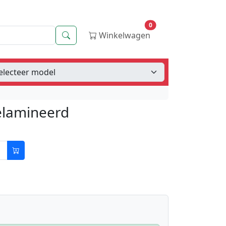
0
Zoeken
Winkelwagen
elamineerd