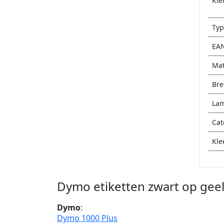
Kle
Typ
EA
Mat
Bre
Lam
Cat
Kle
Dymo etiketten zwart op gee
Dymo
:
Dymo 1000 Plus