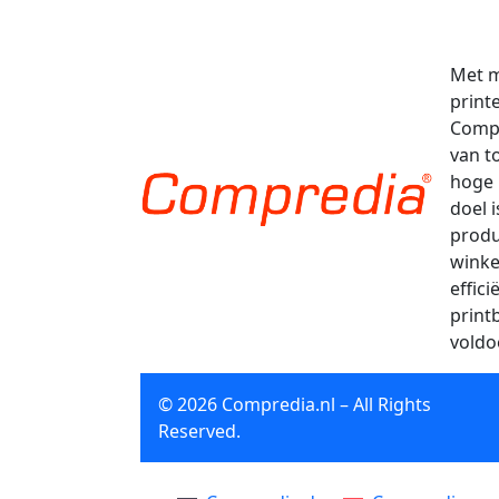
Met m
print
Compr
van t
hoge 
doel 
produ
winke
effic
print
voldo
© 2026 Compredia.nl – All Rights
Reserved.