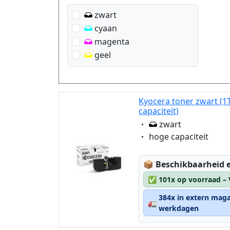
zwart
cyaan
magenta
geel
Kyocera toner zwart (
capaciteit)
Eigenschaft:
zwart
Eigenschaft:
hoge capaciteit
Lagerstatus:
📦
Beschikbaarheid e
✅
101x op voorraad –
384x in extern maga
🚛
werkdagen