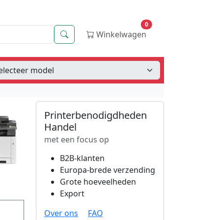
0
Zoeken
Winkelwagen
Printerbenodigdheden
Handel
met een focus op
B2B-klanten
Europa-brede verzending
Grote hoeveelheden
Export
Over ons
FAQ