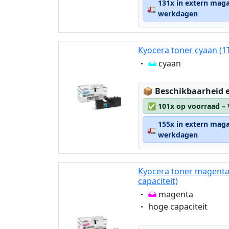
131x in extern maga
🚛
werkdagen
Kyocera toner cyaan (
Eigenschaft:
cyaan
Lagerstatus:
📦
Beschikbaarheid e
✅
101x op voorraad –
155x in extern maga
🚛
werkdagen
Kyocera toner magenta
capaciteit)
Eigenschaft:
magenta
Eigenschaft:
hoge capaciteit