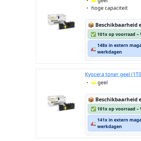
Eigenschaft:
geel
Eigenschaft:
hoge capaciteit
Lagerstatus:
📦
Beschikbaarheid e
✅
101x op voorraad –
148x in extern maga
🚛
werkdagen
Kyocera toner geel (1T
Eigenschaft:
geel
Lagerstatus:
📦
Beschikbaarheid e
✅
101x op voorraad –
141x in extern maga
🚛
werkdagen