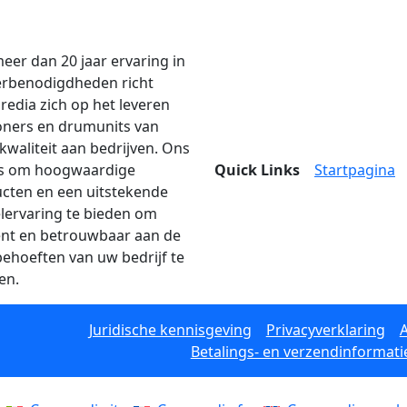
eer dan 20 jaar ervaring in
erbenodigdheden richt
edia zich op het leveren
oners en drumunits van
kwaliteit aan bedrijven. Ons
is om hoogwaardige
Quick Links
Startpagina
cten en een uitstekende
lervaring te bieden om
iënt en betrouwbaar aan de
behoeften van uw bedrijf te
en.
Juridische kennisgeving
Privacyverklaring
Betalings- en verzendinformati