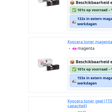
Lagerstatus:
📦
Beschikbaarheid e
✅
101x op voorraad –
132x in extern maga
🚛
werkdagen
Kyocera toner magent
Eigenschaft:
magenta
Lagerstatus:
📦
Beschikbaarheid e
✅
101x op voorraad –
153x in extern maga
🚛
werkdagen
Kyocera toner geel (1T
capaciteit)