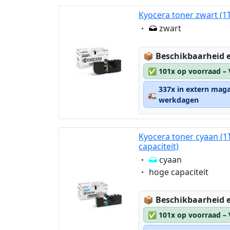
Kyocera toner zwart (
Eigenschaft:
zwart
Lagerstatus:
📦
Beschikbaarheid e
✅
101x op voorraad –
337x in extern maga
🚛
werkdagen
Kyocera toner cyaan (
capaciteit)
Eigenschaft:
cyaan
Eigenschaft:
hoge capaciteit
Lagerstatus:
📦
Beschikbaarheid e
✅
101x op voorraad –