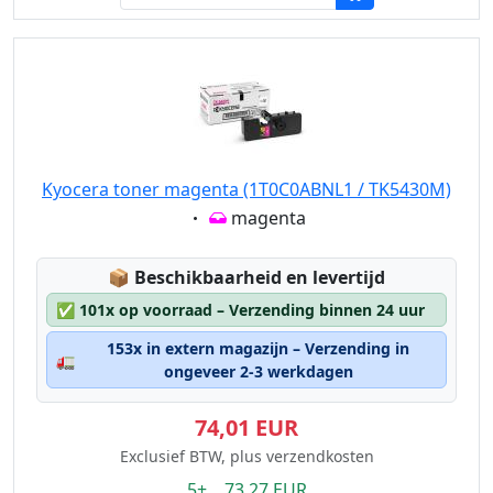
Kyocera toner magenta (1T0C0ABNL1 / TK5430M)
Eigenschaft:
magenta
Lagerstatus:
📦
Beschikbaarheid en levertijd
✅
101x op voorraad – Verzending binnen 24 uur
153x in extern magazijn – Verzending in
🚛
ongeveer 2-3 werkdagen
74,01 EUR
Exclusief BTW, plus verzendkosten
5+ 73.27 EUR