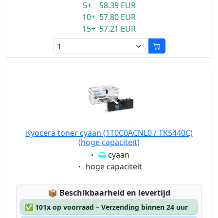
5+ 58.39 EUR
10+ 57.80 EUR
15+ 57.21 EUR
Kyocera toner cyaan (1T0C0ACNL0 / TK5440C)
(hoge capaciteit)
Eigenschaft:
cyaan
Eigenschaft:
hoge capaciteit
Lagerstatus:
📦
Beschikbaarheid en levertijd
✅
101x op voorraad – Verzending binnen 24 uur