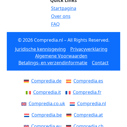
Quick Links
Startpagina
Over ons
FAQ
© 2026 Compredia.nl – All Rights Reserved.
Juridische kennisgeving
Privacyverklaring
Algemene Voorwaarden
Betalings- en verzendinformatie
Contact
Compredia.de
Compredia.es
Compredia.it
Compredia.fr
Compredia.co.uk
Compredia.nl
Compredia.be
Compredia.at
Compredia.eu
Compredia.ch