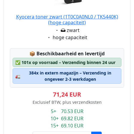
Kyocera toner zwart (1T0C0A0NL0 / TK5440K)
(hoge capaciteit)
Eigenschaft:
zwart
Eigenschaft:
hoge capaciteit
Lagerstatus:
📦
Beschikbaarheid en levertijd
✅
101x op voorraad – Verzending binnen 24 uur
384x in extern magazijn – Verzending in
🚛
ongeveer 2-3 werkdagen
71,24 EUR
Exclusief BTW, plus verzendkosten
5+ 70.53 EUR
10+ 69.82 EUR
15+ 69.10 EUR