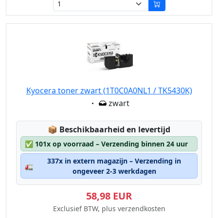
Kyocera toner zwart (1T0C0A0NL1 / TK5430K)
Eigenschaft:
zwart
Lagerstatus:
📦
Beschikbaarheid en levertijd
✅
101x op voorraad – Verzending binnen 24 uur
337x in extern magazijn – Verzending in
🚛
ongeveer 2-3 werkdagen
58,98 EUR
Exclusief BTW, plus verzendkosten