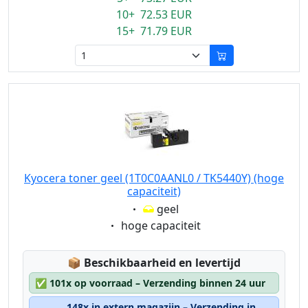
10+ 72.53 EUR
15+ 71.79 EUR
Kyocera toner geel (1T0C0AANL0 / TK5440Y) (hoge
capaciteit)
Eigenschaft:
geel
Eigenschaft:
hoge capaciteit
Lagerstatus:
📦
Beschikbaarheid en levertijd
✅
101x op voorraad – Verzending binnen 24 uur
148x in extern magazijn – Verzending in