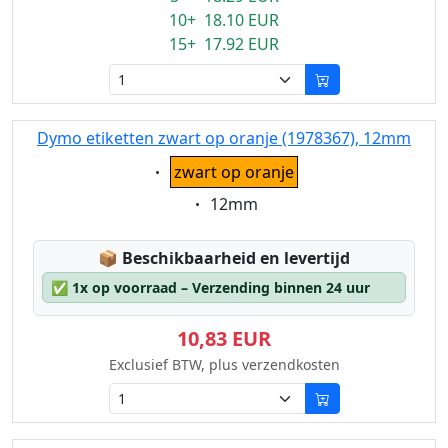
10+ 18.10 EUR
15+ 17.92 EUR
Dymo etiketten zwart op oranje (1978367), 12mm
Eigenschaft:
zwart op oranje
Eigenschaft:
12mm
Lagerstatus:
📦
Beschikbaarheid en levertijd
✅
1x op voorraad – Verzending binnen 24 uur
10,83 EUR
Exclusief BTW, plus verzendkosten