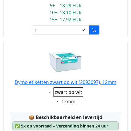
5+ 18.29 EUR
10+ 18.10 EUR
15+ 17.92 EUR
Dymo etiketten zwart op wit (2093097), 12mm
Eigenschaft:
zwart op wit
Eigenschaft:
12mm
Lagerstatus:
📦
Beschikbaarheid en levertijd
✅
5x op voorraad – Verzending binnen 24 uur