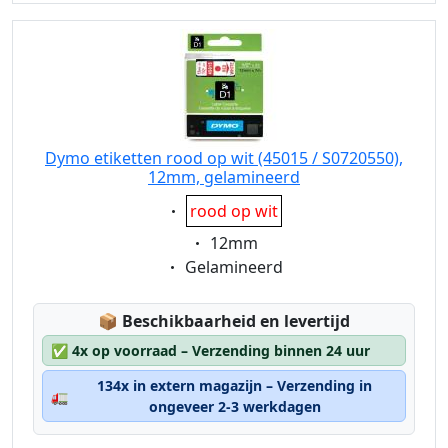
Dymo etiketten rood op wit (45015 / S0720550),
12mm, gelamineerd
Eigenschaft:
rood op wit
Eigenschaft:
12mm
Eigenschaft:
Gelamineerd
Lagerstatus:
📦
Beschikbaarheid en levertijd
✅
4x op voorraad – Verzending binnen 24 uur
134x in extern magazijn – Verzending in
🚛
ongeveer 2-3 werkdagen