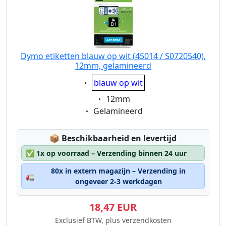
Dymo etiketten blauw op wit (45014 / S0720540),
12mm, gelamineerd
Eigenschaft:
blauw op wit
Eigenschaft:
12mm
Eigenschaft:
Gelamineerd
Lagerstatus:
📦
Beschikbaarheid en levertijd
✅
1x op voorraad – Verzending binnen 24 uur
80x in extern magazijn – Verzending in
🚛
ongeveer 2-3 werkdagen
18,47 EUR
Exclusief BTW, plus verzendkosten