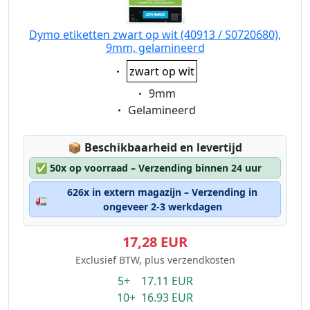
Dymo etiketten zwart op wit (40913 / S0720680),
9mm, gelamineerd
Eigenschaft:
zwart op wit
Eigenschaft:
9mm
Eigenschaft:
Gelamineerd
Lagerstatus:
📦
Beschikbaarheid en levertijd
✅
50x op voorraad – Verzending binnen 24 uur
626x in extern magazijn – Verzending in
🚛
ongeveer 2-3 werkdagen
17,28 EUR
Exclusief BTW, plus verzendkosten
5+ 17.11 EUR
10+ 16.93 EUR