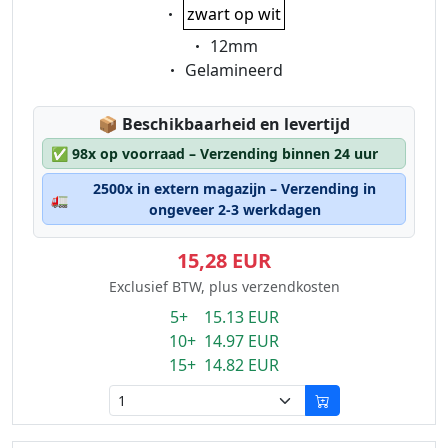
Eigenschaft:
zwart op wit
Eigenschaft:
12mm
Eigenschaft:
Gelamineerd
Lagerstatus:
📦
Beschikbaarheid en levertijd
✅
98x op voorraad – Verzending binnen 24 uur
2500x in extern magazijn – Verzending in
🚛
ongeveer 2-3 werkdagen
15,28 EUR
Exclusief BTW, plus verzendkosten
5+ 15.13 EUR
10+ 14.97 EUR
15+ 14.82 EUR