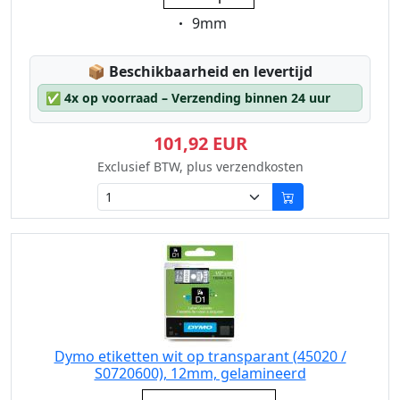
Eigenschaft:
9mm
Lagerstatus:
📦
Beschikbaarheid en levertijd
✅
4x op voorraad – Verzending binnen 24 uur
101,92 EUR
Exclusief BTW, plus verzendkosten
Dymo etiketten wit op transparant (45020 /
S0720600), 12mm, gelamineerd
Eigenschaft: