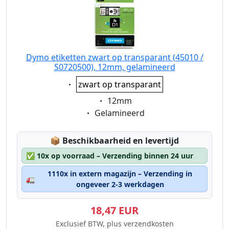
Dymo etiketten zwart op transparant (45010 /
S0720500), 12mm, gelamineerd
Eigenschaft:
zwart op transparant
Eigenschaft:
12mm
Eigenschaft:
Gelamineerd
Lagerstatus:
📦
Beschikbaarheid en levertijd
✅
10x op voorraad – Verzending binnen 24 uur
1110x in extern magazijn – Verzending in
🚛
ongeveer 2-3 werkdagen
18,47 EUR
Exclusief BTW, plus verzendkosten