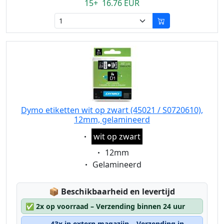
15+ 16.76 EUR
Dymo etiketten wit op zwart (45021 / S0720610),
12mm, gelamineerd
Eigenschaft:
wit op zwart
Eigenschaft:
12mm
Eigenschaft:
Gelamineerd
Lagerstatus:
📦
Beschikbaarheid en levertijd
✅
2x op voorraad – Verzending binnen 24 uur
43x in extern magazijn – Verzending in