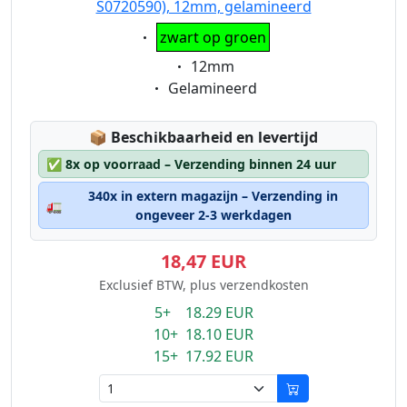
S0720590), 12mm, gelamineerd
Eigenschaft:
zwart op groen
Eigenschaft:
12mm
Eigenschaft:
Gelamineerd
Lagerstatus:
📦
Beschikbaarheid en levertijd
✅
8x op voorraad – Verzending binnen 24 uur
340x in extern magazijn – Verzending in
🚛
ongeveer 2-3 werkdagen
18,47 EUR
Exclusief BTW, plus verzendkosten
5+ 18.29 EUR
10+ 18.10 EUR
15+ 17.92 EUR