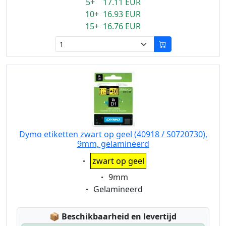
5+ 17.11 EUR
10+ 16.93 EUR
15+ 16.76 EUR
Dymo etiketten zwart op geel (40918 / S0720730),
9mm, gelamineerd
Eigenschaft:
zwart op geel
Eigenschaft:
9mm
Eigenschaft:
Gelamineerd
Lagerstatus:
📦
Beschikbaarheid en levertijd