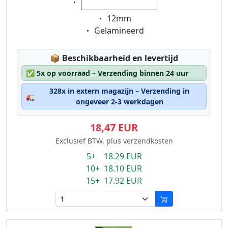
wit op transparant
Eigenschaft:
12mm
Eigenschaft:
Gelamineerd
Lagerstatus:
📦
Beschikbaarheid en levertijd
✅
5x op voorraad – Verzending binnen 24 uur
328x in extern magazijn – Verzending in
🚛
ongeveer 2-3 werkdagen
18,47 EUR
Exclusief BTW, plus verzendkosten
5+ 18.29 EUR
10+ 18.10 EUR
15+ 17.92 EUR