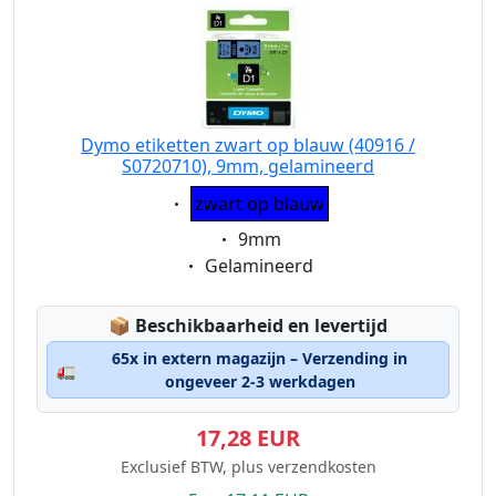
Dymo etiketten zwart op blauw (40916 /
S0720710), 9mm, gelamineerd
Eigenschaft:
zwart op blauw
Eigenschaft:
9mm
Eigenschaft:
Gelamineerd
Lagerstatus:
📦
Beschikbaarheid en levertijd
65x in extern magazijn – Verzending in
🚛
ongeveer 2-3 werkdagen
17,28 EUR
Exclusief BTW, plus verzendkosten