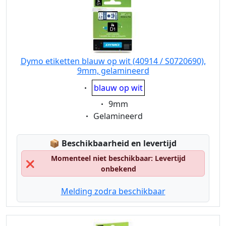
Dymo etiketten blauw op wit (40914 / S0720690),
9mm, gelamineerd
Eigenschaft:
blauw op wit
Eigenschaft:
9mm
Eigenschaft:
Gelamineerd
Lagerstatus:
📦
Beschikbaarheid en levertijd
Momenteel niet beschikbaar: Levertijd
❌
onbekend
Melding zodra beschikbaar