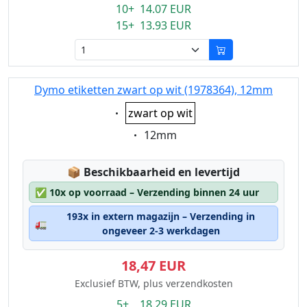
10+ 14.07 EUR
15+ 13.93 EUR
Dymo etiketten zwart op wit (1978364), 12mm
Eigenschaft:
zwart op wit
Eigenschaft:
12mm
Lagerstatus:
📦
Beschikbaarheid en levertijd
✅
10x op voorraad – Verzending binnen 24 uur
193x in extern magazijn – Verzending in
🚛
ongeveer 2-3 werkdagen
18,47 EUR
Exclusief BTW, plus verzendkosten
5+ 18.29 EUR