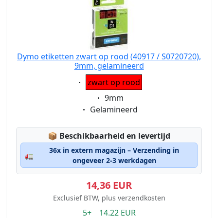
Dymo etiketten zwart op rood (40917 / S0720720),
9mm, gelamineerd
Eigenschaft:
zwart op rood
Eigenschaft:
9mm
Eigenschaft:
Gelamineerd
Lagerstatus:
📦
Beschikbaarheid en levertijd
36x in extern magazijn – Verzending in
🚛
ongeveer 2-3 werkdagen
14,36 EUR
Exclusief BTW, plus verzendkosten
5+ 14.22 EUR