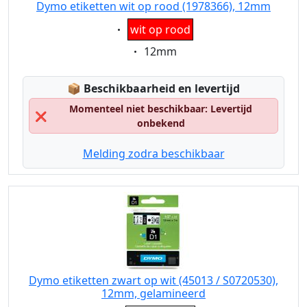
Dymo etiketten wit op rood (1978366), 12mm
Eigenschaft:
wit op rood
Eigenschaft:
12mm
Lagerstatus:
📦
Beschikbaarheid en levertijd
Momenteel niet beschikbaar: Levertijd
❌
onbekend
Melding zodra beschikbaar
Dymo etiketten zwart op wit (45013 / S0720530),
12mm, gelamineerd