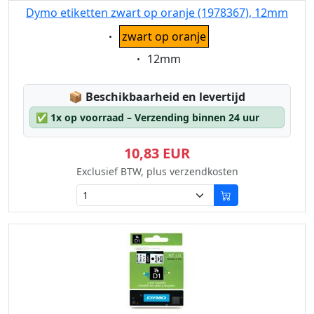
Dymo etiketten zwart op oranje (1978367), 12mm
Eigenschaft:
zwart op oranje
Eigenschaft:
12mm
Lagerstatus:
📦
Beschikbaarheid en levertijd
✅
1x op voorraad – Verzending binnen 24 uur
10,83 EUR
Exclusief BTW, plus verzendkosten