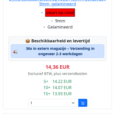
9mm, gelamineerd
Eigenschaft:
zwart op rood
Eigenschaft:
9mm
Eigenschaft:
Gelamineerd
Lagerstatus:
📦
Beschikbaarheid en levertijd
36x in extern magazijn – Verzending in
🚛
ongeveer 2-3 werkdagen
14,36 EUR
Exclusief BTW, plus verzendkosten
5+ 14.22 EUR
10+ 14.07 EUR
15+ 13.93 EUR