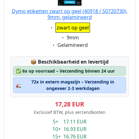
Dymo etiketten zwart op geel (40918 / S0720730),
9mm, gelamineerd
Eigenschaft:
zwart op geel
Eigenschaft:
9mm
Eigenschaft:
Gelamineerd
Lagerstatus:
📦
Beschikbaarheid en levertijd
✅
6x op voorraad – Verzending binnen 24 uur
72x in extern magazijn – Verzending in
🚛
ongeveer 2-3 werkdagen
17,28 EUR
Exclusief BTW, plus verzendkosten
5+ 17.11 EUR
10+ 16.93 EUR
15+ 16.76 EUR