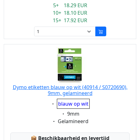
5+ 18.29 EUR
10+ 18.10 EUR
15+ 17.92 EUR
Dymo etiketten blauw op wit (40914 / S0720690),
9mm, gelamineerd
Eigenschaft:
blauw op wit
Eigenschaft:
9mm
Eigenschaft:
Gelamineerd
Lagerstatus:
📦
Beschikbaarheid en levertijd