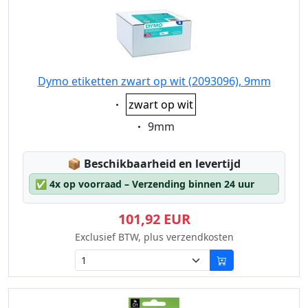
Dymo etiketten zwart op wit (2093096), 9mm
Eigenschaft:
zwart op wit
Eigenschaft:
9mm
Lagerstatus:
📦
Beschikbaarheid en levertijd
✅
4x op voorraad – Verzending binnen 24 uur
101,92 EUR
Exclusief BTW, plus verzendkosten