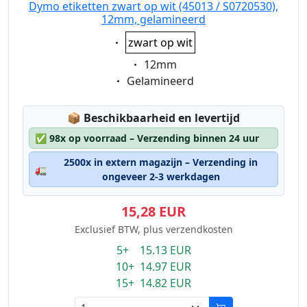
Dymo etiketten zwart op wit (45013 / S0720530),
12mm, gelamineerd
Eigenschaft:
zwart op wit
Eigenschaft:
12mm
Eigenschaft:
Gelamineerd
Lagerstatus:
📦
Beschikbaarheid en levertijd
✅
98x op voorraad – Verzending binnen 24 uur
2500x in extern magazijn – Verzending in
🚛
ongeveer 2-3 werkdagen
15,28 EUR
Exclusief BTW, plus verzendkosten
5+ 15.13 EUR
10+ 14.97 EUR
15+ 14.82 EUR