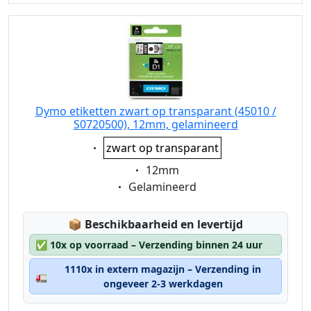
Dymo etiketten zwart op transparant (45010 /
S0720500), 12mm, gelamineerd
Eigenschaft:
zwart op transparant
Eigenschaft:
12mm
Eigenschaft:
Gelamineerd
Lagerstatus:
📦
Beschikbaarheid en levertijd
✅
10x op voorraad – Verzending binnen 24 uur
1110x in extern magazijn – Verzending in
🚛
ongeveer 2-3 werkdagen