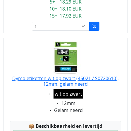
5+ 18.29 EUR
10+ 18.10 EUR
15+ 17.92 EUR
Dymo etiketten wit op zwart (45021 / S0720610),
12mm, gelamineerd
Eigenschaft:
wit op zwart
Eigenschaft:
12mm
Eigenschaft:
Gelamineerd
Lagerstatus:
📦
Beschikbaarheid en levertijd