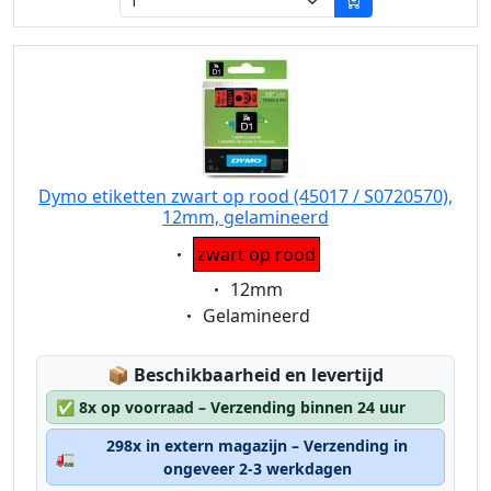
Dymo etiketten zwart op rood (45017 / S0720570),
12mm, gelamineerd
Eigenschaft:
zwart op rood
Eigenschaft:
12mm
Eigenschaft:
Gelamineerd
Lagerstatus:
📦
Beschikbaarheid en levertijd
✅
8x op voorraad – Verzending binnen 24 uur
298x in extern magazijn – Verzending in
🚛
ongeveer 2-3 werkdagen