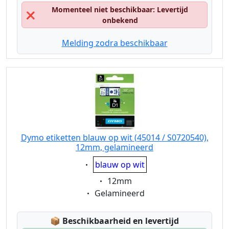
Momenteel niet beschikbaar: Levertijd
❌
onbekend
Melding zodra beschikbaar
Dymo etiketten blauw op wit (45014 / S0720540),
12mm, gelamineerd
Eigenschaft:
blauw op wit
Eigenschaft:
12mm
Eigenschaft:
Gelamineerd
Lagerstatus:
📦
Beschikbaarheid en levertijd