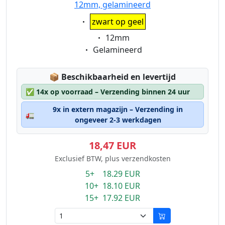
12mm, gelamineerd
Eigenschaft:
zwart op geel
Eigenschaft:
12mm
Eigenschaft:
Gelamineerd
Lagerstatus:
📦
Beschikbaarheid en levertijd
✅
14x op voorraad – Verzending binnen 24 uur
9x in extern magazijn – Verzending in
🚛
ongeveer 2-3 werkdagen
18,47 EUR
Exclusief BTW, plus verzendkosten
5+ 18.29 EUR
10+ 18.10 EUR
15+ 17.92 EUR