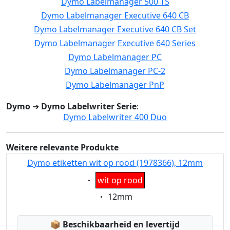
Dymo Labelmanager 500 TS
Dymo Labelmanager Executive 640 CB
Dymo Labelmanager Executive 640 CB Set
Dymo Labelmanager Executive 640 Series
Dymo Labelmanager PC
Dymo Labelmanager PC-2
Dymo Labelmanager PnP
Dymo
➔
Dymo Labelwriter Serie
:
Dymo Labelwriter 400 Duo
Weitere relevante Produkte
Dymo etiketten wit op rood (1978366), 12mm
Eigenschaft:
wit op rood
Eigenschaft:
12mm
Lagerstatus:
📦
Beschikbaarheid en levertijd