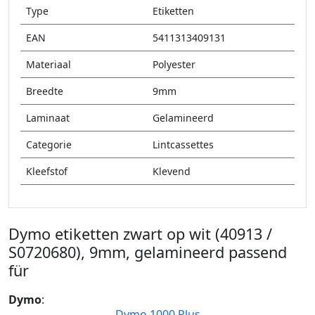
Type
Etiketten
EAN
5411313409131
Materiaal
Polyester
Breedte
9mm
Laminaat
Gelamineerd
Categorie
Lintcassettes
Kleefstof
Klevend
Dymo etiketten zwart op wit (40913 /
S0720680), 9mm, gelamineerd passend
für
Dymo
:
Dymo 1000 Plus