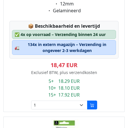
Eigenschaft:
12mm
Eigenschaft:
Gelamineerd
Lagerstatus:
📦
Beschikbaarheid en levertijd
✅
4x op voorraad – Verzending binnen 24 uur
134x in extern magazijn – Verzending in
🚛
ongeveer 2-3 werkdagen
18,47 EUR
Exclusief BTW, plus verzendkosten
5+ 18.29 EUR
10+ 18.10 EUR
15+ 17.92 EUR