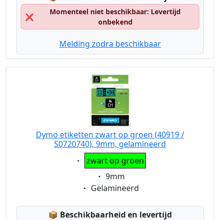
Momenteel niet beschikbaar: Levertijd
❌
onbekend
Melding zodra beschikbaar
Dymo etiketten zwart op groen (40919 /
S0720740), 9mm, gelamineerd
Eigenschaft:
zwart op groen
Eigenschaft:
9mm
Eigenschaft:
Gelamineerd
Lagerstatus:
📦
Beschikbaarheid en levertijd