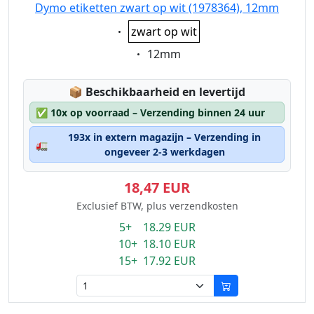
Dymo etiketten zwart op wit (1978364), 12mm
Eigenschaft:
zwart op wit
Eigenschaft:
12mm
Lagerstatus:
📦
Beschikbaarheid en levertijd
✅
10x op voorraad – Verzending binnen 24 uur
193x in extern magazijn – Verzending in
🚛
ongeveer 2-3 werkdagen
18,47 EUR
Exclusief BTW, plus verzendkosten
5+ 18.29 EUR
10+ 18.10 EUR
15+ 17.92 EUR