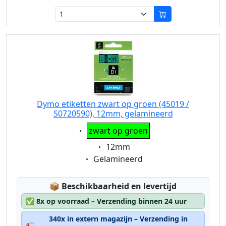
Dymo etiketten zwart op groen (45019 /
S0720590), 12mm, gelamineerd
Eigenschaft:
zwart op groen
Eigenschaft:
12mm
Eigenschaft:
Gelamineerd
Lagerstatus:
📦
Beschikbaarheid en levertijd
✅
8x op voorraad – Verzending binnen 24 uur
340x in extern magazijn – Verzending in
🚛